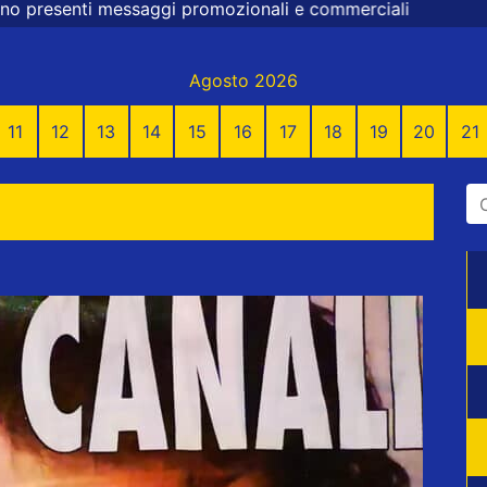
zionali e commerciali
Agosto 2026
11
12
13
14
15
16
17
18
19
20
21