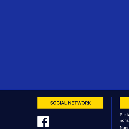
SOCIAL NETWORK
Per 
nons
Nons