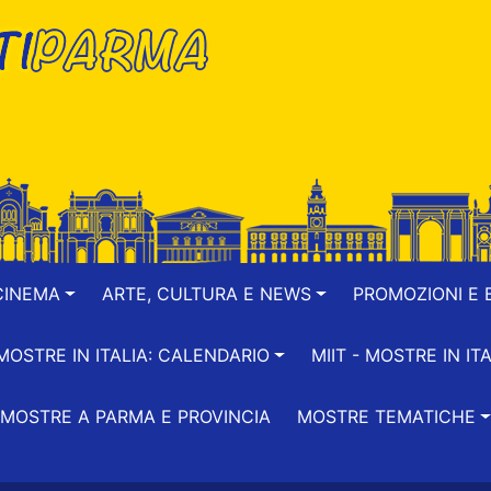
CINEMA
ARTE, CULTURA E NEWS
PROMOZIONI E B
-MOSTRE IN ITALIA: CALENDARIO
MIIT - MOSTRE IN ITA
MOSTRE A PARMA E PROVINCIA
MOSTRE TEMATICHE