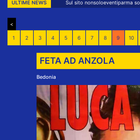
Sul sito nonsoloeventiparma sono presenti messaggi promo
ULTIME NEWS
<
1
2
3
4
5
6
7
8
9
10
FETA AD ANZOLA
Bedonia