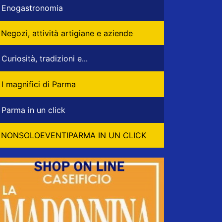
Enogastronomia
Negozì, attività artigiane e aziende
Curiosità, tradizioni e...
I magnifici di Parma
Parma in un click
NONSOLOEVENTIPARMA IN UN CLICK