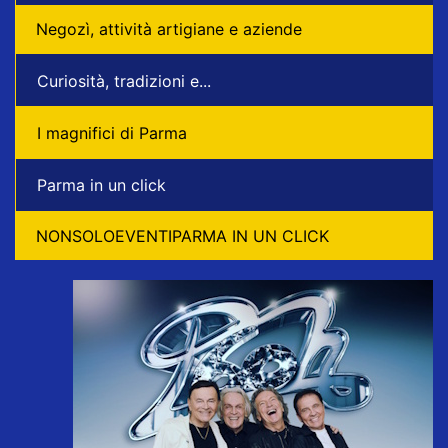
Negozì, attività artigiane e aziende
Curiosità, tradizioni e...
I magnifici di Parma
Parma in un click
NONSOLOEVENTIPARMA IN UN CLICK