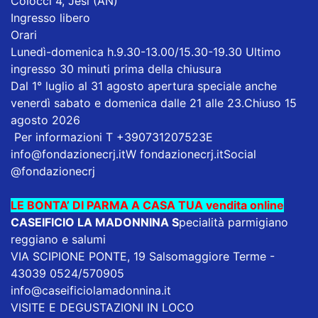
Colocci 4, Jesi (AN)
Ingresso libero
Orari
Lunedì-domenica h.9.30-13.00/15.30-19.30 Ultimo
ingresso 30 minuti prima della chiusura
Dal 1° luglio al 31 agosto apertura speciale anche
venerdì sabato e domenica dalle 21 alle 23.Chiuso 15
agosto 2026
Per informazioni T +390731207523E
info@fondazionecrj.it
W fondazionecrj.itSocial
@fondazionecrj
LE BONTA’ DI PARMA A CASA TUA vendita online
CASEIFICIO LA MADONNINA
S
pecialità parmigiano
reggiano e salumi
VIA SCIPIONE PONTE, 19 Salsomaggiore Terme -
43039 0524/570905
info@caseificiolamadonnina.it
VISITE E DEGUSTAZIONI IN LOCO