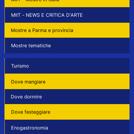
MIIT - NEWS E CRITICA D'ARTE
Mostre a Parma e provincia
Mostre tematiche
Turismo
Dove mangiare
Dove dormire
Dove festeggiare
Enogastronomia