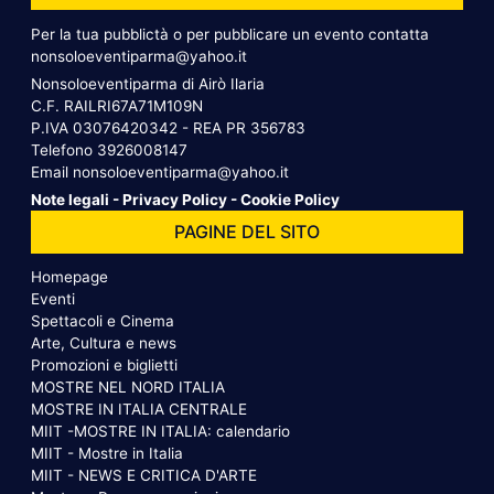
Per la tua pubblictà o per pubblicare un evento contatta
nonsoloeventiparma@yahoo.it
Nonsoloeventiparma di Airò Ilaria
C.F. RAILRI67A71M109N
P.IVA 03076420342 - REA PR 356783
Telefono
3926008147
Email
nonsoloeventiparma@yahoo.it
Note legali
-
Privacy Policy
-
Cookie Policy
PAGINE DEL SITO
Homepage
Eventi
Spettacoli e Cinema
Arte, Cultura e news
Promozioni e biglietti
MOSTRE NEL NORD ITALIA
MOSTRE IN ITALIA CENTRALE
MIIT -MOSTRE IN ITALIA: calendario
MIIT - Mostre in Italia
MIIT - NEWS E CRITICA D'ARTE