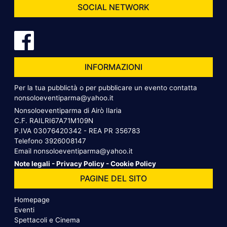
SOCIAL NETWORK
INFORMAZIONI
Per la tua pubblictà o per pubblicare un evento contatta
nonsoloeventiparma@yahoo.it
Nonsoloeventiparma di Airò Ilaria
C.F. RAILRI67A71M109N
P.IVA 03076420342 - REA PR 356783
Telefono
3926008147
Email
nonsoloeventiparma@yahoo.it
Note legali
-
Privacy Policy
-
Cookie Policy
PAGINE DEL SITO
Homepage
Eventi
Spettacoli e Cinema