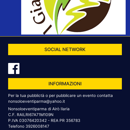
SOCIAL NETWORK
INFORMAZIONI
Per la tua pubblictà o per pubblicare un evento contatta
nonsoloeventiparma@yahoo.it
Nonsoloeventiparma di Airò Ilaria
C.F. RAILRI67A71M109N
P.IVA 03076420342 - REA PR 356783
Telefono
3926008147