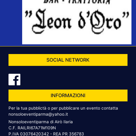
SOCIAL NETWORK
INFORMAZIONI
Per la tua pubblictà o per pubblicare un evento contatta
nonsoloeventiparma@yahoo.it
Nonsoloeventiparma di Airò Ilaria
C.F. RAILRI67A71M109N
P.IVA 03076420342 - REA PR 356783