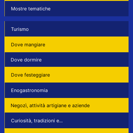
Mostre tematiche
Turismo
Dove mangiare
Dove dormire
Dove festeggiare
Enogastronomia
Negozì, attività artigiane e aziende
Curiosità, tradizioni e...