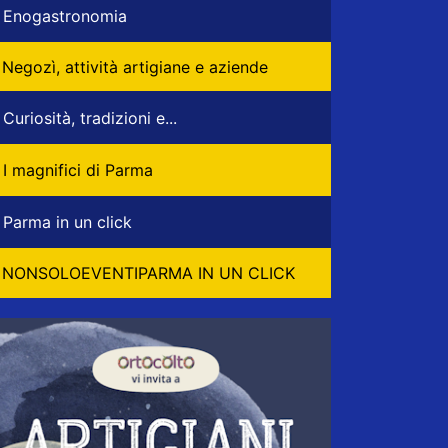
Enogastronomia
Negozì, attività artigiane e aziende
Curiosità, tradizioni e...
I magnifici di Parma
Parma in un click
NONSOLOEVENTIPARMA IN UN CLICK