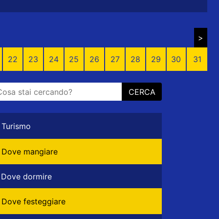
>
22
23
24
25
26
27
28
29
30
31
CERCA
Turismo
Dove mangiare
Dove dormire
Dove festeggiare