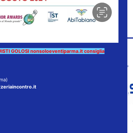
TI GOLOSI nonsoloeventiparma.it consiglia
rma)
zeriaincontro.it