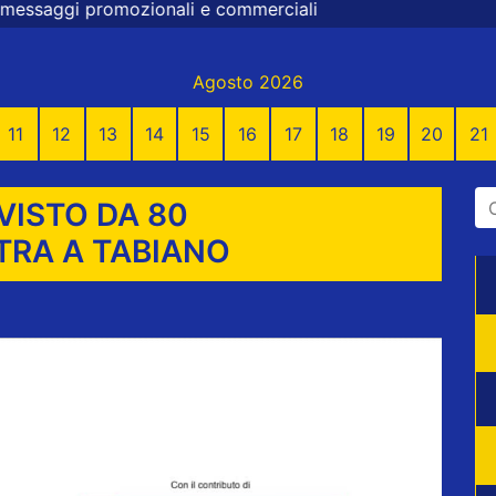
e commerciali
Agosto 2026
11
12
13
14
15
16
17
18
19
20
21
VISTO DA 80
TRA A TABIANO