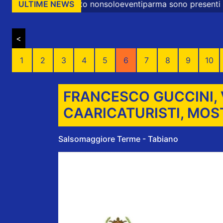
 nonsoloeventiparma sono presenti messaggi promozionali 
ULTIME NEWS
<
1
2
3
4
5
6
7
8
9
10
FRANCESCO GUCCINI, 
CAARICATURISTI, MOS
Salsomaggiore Terme - Tabiano