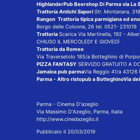
HighlanderPub Beershop Di Parma
via La
Trattoria Antichi Sapori
Str. Montanara, 31
Rangon Trattoria tipica parmigiana ed en
Borgo delle Colonne, 26 tel. 0521- 231019
Trattoria
Scarica
Via Martinella, 192 - Alb
CHIUSO IL MERCOLEDI’ E GIOVEDÌ
Trattoria da Romeo
Via Traversetolo 185/a Botteghino di Porp
PIZZA FANTASY
SERVIZIO GRATUITO A DOM
Jamaica pub parma
Via Reggio 41/a 43126
Parma - Altro ristopub a Botteghino
Via dei
Parma - Cinema D'azeglio
Via Massimo D'Azeglio, Parma, Italia
http://www.cinedazeglio.it
Pubblicato il 20/03/2019