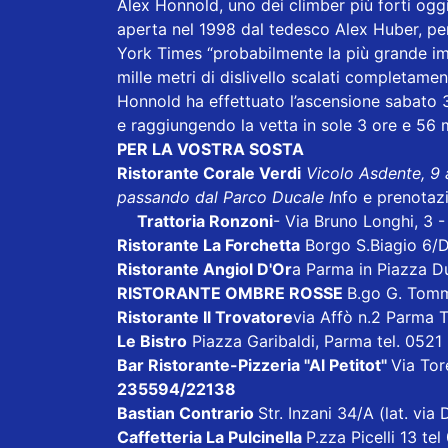
Alex Honnold, uno dei climber più forti oggi 
aperta nel 1998 dal tedesco Alex Huber, pe
York Times “probabilmente la più grande imp
mille metri di dislivello scalati completame
Honnold ha effettuato l’ascensione sabato 3 
e raggiungendo la vetta in sole 3 ore e 56 m
PER LA VOSTRA SOSTA
Ristorante Corale Verdi
Vicolo Asdente, 9
passando dal Parco Ducale I
nfo e prenotaz
Trattoria Ronzoni
- Via Bruno Longhi, 3 
Ristorante La Forchetta
Borgo S.Biagio 6/
Ristorante Angiol D'Or
a Parma in Piazza D
RISTORANTE OMBRE ROSSE
B.go G. Tom
Ristorante Il Trovatore
via Affò n.2 Parma 
Le Bistro
Piazza Garibaldi, Parma tel. 052
Bar Ristorante-Pizzeria "Al Petitot"
Via Tore
235594/22138
Bastian Contrario
Str. Inzani 34/A (lat. vi
Caffetteria La Pulcinella
P.zza Picelli 13 te