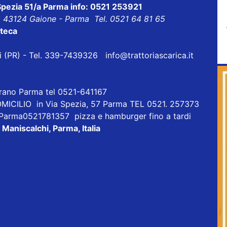
 Spezia 51/a Parma info: 0521 253921
8 43124 Gaione - Parma Tel. 0521 64 81 65
oteca
eri (PR) - Tel. 339-7439326
info@trattoriascarica.it
orano Parma tel 0521-641167
ICILIO in Via Spezia, 57 Parma TEL 0521. 257373
 Parma0521781357 pizza e hamburger fino a tardi
 Maniscalchi, Parma, Italia