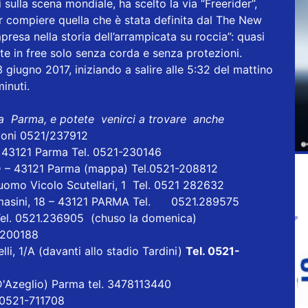
sulla scena mondiale, ha scelto la via “Freerider”,
r compiere quella che è stata definita dal The New
resa nella storia dell’arrampicata su roccia”: quasi
nte in free solo senza corda e senza protezioni.
giugno 2017, iniziando a salire alle 5:32 del mattino
inuti.
 a Parma, e potete venirci a trovare anche
ioni 0521/237912
- 43121 Parma Tel. 0521-230146
D – 43121 Parma
(mappa)
Tel.0521-208812
uomo Vicolo Scutellari, 1 Tel. 0521 282632
masini, 18 – 43121 PARMA Tel. 0521.289575
Tel. 0521.236905 (chuso la domenica)
1 200188
lli, 1/A (davanti allo stadio Tardini)
Tel. 0521-
a D'Azeglio) Parma tel. 3478113440
l 0521-711708