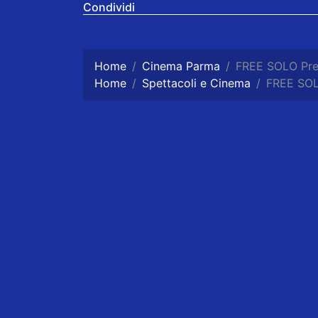
Condividi
Home
Cinema Parma
FREE SOLO Pre
Home
Spettacoli e Cinema
FREE SOL