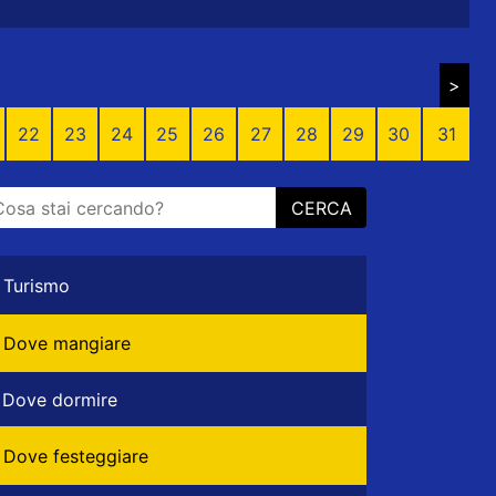
>
22
23
24
25
26
27
28
29
30
31
CERCA
Turismo
Dove mangiare
Dove dormire
Dove festeggiare