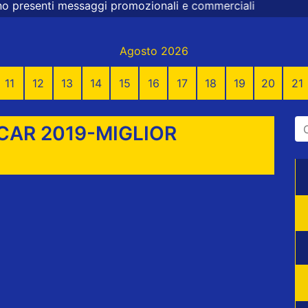
saggi promozionali e commerciali
Agosto 2026
11
12
13
14
15
16
17
18
19
20
21
CAR 2019-MIGLIOR