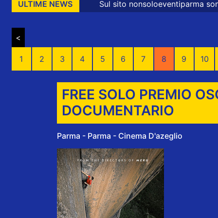
Sul sito nonsoloeventiparma sono presenti mes
ULTIME NEWS
<
1
2
3
4
5
6
7
8
9
10
FREE SOLO PREMIO OS
DOCUMENTARIO
Parma - Parma - Cinema D'azeglio