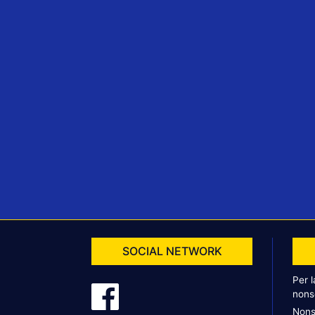
SOCIAL NETWORK
Per 
nons
Nons