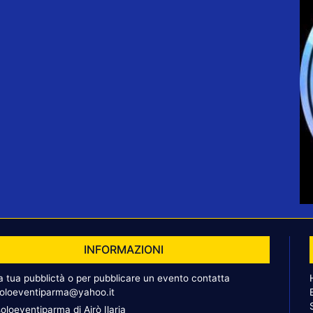
INFORMAZIONI
la tua pubblictà o per pubblicare un evento contatta
oloeventiparma@yahoo.it
oloeventiparma di Airò Ilaria