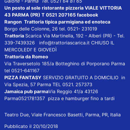
Gaione - Parma Tel. 0521 64 81 65
Un posto al sole ristorante pizzeria VIALE VITTORIA
43 PARMA (PR) T 0521 207165
facebook
Rangon Trattoria tipica parmigiana ed enoteca
Borgo delle Colonne, 26 tel. 0521- 231019
Trattoria
Scarica
Via Martinella, 192 - Alberi (PR) - Tel.
339-7439326
info@trattoriascarica.it
CHIUSO IL
MERCOLEDI’ E GIOVEDÌ
Trattoria da Romeo
Via Traversetolo 185/a Botteghino di Porporano Parma
tel 0521-641167
PIZZA FANTASY
SERVIZIO GRATUITO A DOMICILIO in
Via Spezia, 57 Parma TEL 0521. 257373
Jamaica pub parma
Via Reggio 41/a 43126
Parma0521781357 pizza e hamburger fino a tardi
Teatro Due, Viale Francesco Basetti, Parma, PR, Italia
Pubblicato il 20/10/2018