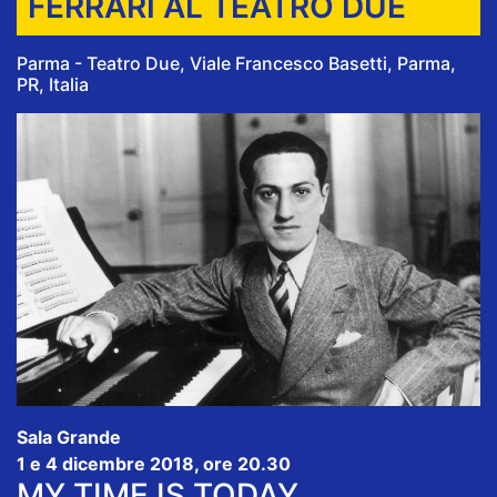
FERRARI AL TEATRO DUE
Parma - Teatro Due, Viale Francesco Basetti, Parma,
PR, Italia
Sala Grande
1 e 4 dicembre 2018, ore 20.30
MY TIME IS TODAY