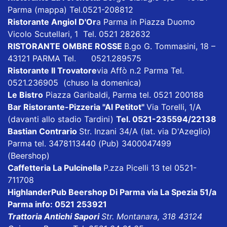
Parma
(mappa)
Tel.0521-208812
Ristorante Angiol D'Or
a Parma in Piazza Duomo
Vicolo Scutellari, 1 Tel. 0521 282632
RISTORANTE OMBRE ROSSE
B.go G. Tommasini, 18 –
43121 PARMA Tel. 0521.289575
Ristorante Il Trovatore
via Affò n.2 Parma Tel.
0521.236905 (chuso la domenica)
Le Bistro
Piazza Garibaldi, Parma tel. 0521 200188
Bar Ristorante-Pizzeria "Al Petitot"
Via Torelli, 1/A
(davanti allo stadio Tardini)
Tel. 0521-235594/22138
Bastian Contrario
Str. Inzani 34/A (lat. via D'Azeglio)
Parma tel. 3478113440 (Pub) 3400047499
(Beershop)
Caffetteria La Pulcinella
P.zza Picelli 13 tel 0521-
711708
HighlanderPub Beershop Di Parma
via La Spezia 51/a
Parma info: 0521 253921
Trattoria Antichi Sapori
Str. Montanara, 318 43124