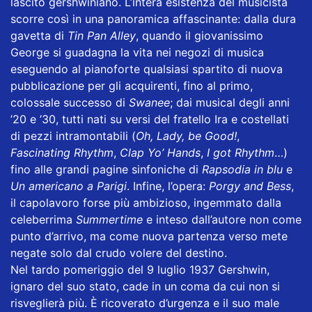
lascito gershwiniano. L’intera esistenza del musicista
scorre così in una panoramica affascinante: dalla dura
gavetta di
Tin Pan Alley
, quando il giovanissimo
George si guadagna la vita nei negozi di musica
eseguendo al pianoforte qualsiasi spartito di nuova
pubblicazione per gli acquirenti, fino al primo,
colossale successo di
Swanee
; dai musical degli anni
’20 e ’30, tutti nati su versi del fratello Ira e costellati
di pezzi intramontabili (
Oh, Lady, be Good!
,
Fascinating Rhythm
,
Clap Yo’ Hands
,
I got Rhythm
…)
fino alle grandi pagine sinfoniche di
Rapsodia in blu
e
Un americano a Parigi
. Infine, l’opera:
Porgy and Bess
,
il capolavoro forse più ambizioso, ingemmato dalla
celeberrima
Summertime
e inteso dall’autore non come
punto d’arrivo, ma come nuova partenza verso mete
negate solo dal crudo volere del destino.
Nel tardo pomeriggio del 9 luglio 1937 Gershwin,
ignaro del suo stato, cade in un coma da cui non si
risveglierà più. È ricoverato d’urgenza e il suo male