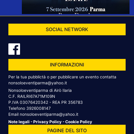
SOCIAL NETWORK
INFORMAZIONI
Per la tua pubblictà o per pubblicare un evento contatta
nonsoloeventiparma@yahoo.it
Nonsoloeventiparma di Airò Ilaria
C.F. RAILRI67A71M109N
P.IVA 03076420342 - REA PR 356783
Telefono
3926008147
Email
nonsoloeventiparma@yahoo.it
Note legali
-
Privacy Policy
-
Cookie Policy
PAGINE DEL SITO