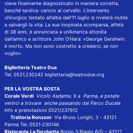
viene finalmente diagnosticato in maniera corretta,
benché tardiva: cancro al cervello. L’intervento
chirurgico tentato all’alba dell’11 luglio si rivelerà inutile
a salvargli la vita. La sua inopinata scomparsa, all’età
di 38 anni, è annunciata a un’America attonita
dall’amico e scrittore John O’Hara: «George Gershwin
è morto. Ma non sono costretto a crederci, se non
voglio».
Biglietteria Teatro Due
Tel. 0521.230242 biglietteria@teatrodue.org
PER LA VOSTRA SOSTA
Corale Verdi
Vicolo Asdente, 9 a Parma, e potete
venirci a trovare anche passando dal Parco Ducale
I
nfo e prenotazioni 0521/237912
Trattoria Ronzoni
- Via Bruno Longhi, 3 - 43121
Parma Tel. 0521-230146
Ristorante La Forchetta
Borgo S.Biagio 6/D – 43121