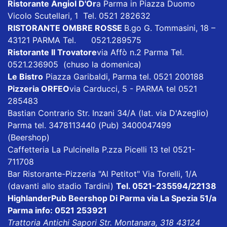
Ristorante Angiol D'Or
a Parma in Piazza Duomo
Vicolo Scutellari, 1 Tel. 0521 282632
RISTORANTE OMBRE ROSSE
B.go G. Tommasini, 18 –
43121 PARMA Tel. 0521.289575
Ristorante Il Trovatore
via Affò n.2 Parma Tel.
0521.236905 (chuso la domenica)
Le Bistro
Piazza Garibaldi, Parma tel. 0521 200188
P
izzeria ORFEO
via Carducci, 5 - PARMA tel 0521
285483
Bastian Contrario
Str. Inzani 34/A (lat. via D'Azeglio)
Parma tel. 3478113440 (Pub) 3400047499
(Beershop)
Caffetteria La Pulcinella
P.zza Picelli 13 tel 0521-
711708
Bar Ristorante-Pizzeria "Al Petitot"
Via Torelli, 1/A
(davanti allo stadio Tardini)
Tel. 0521-235594/22138
HighlanderPub Beershop Di Parma
via La Spezia 51/a
Parma info: 0521 253921
Trattoria Antichi Sapori
Str. Montanara, 318 43124