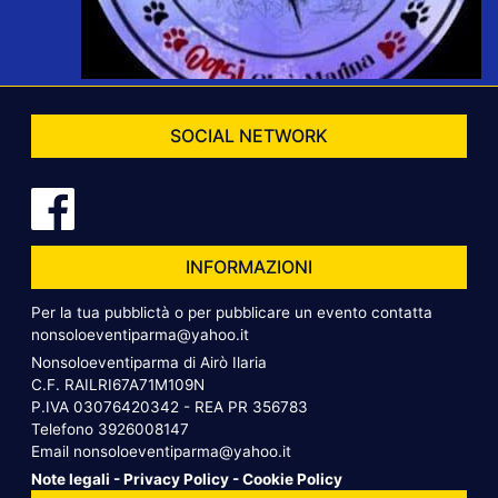
SOCIAL NETWORK
INFORMAZIONI
Per la tua pubblictà o per pubblicare un evento contatta
nonsoloeventiparma@yahoo.it
Nonsoloeventiparma di Airò Ilaria
C.F. RAILRI67A71M109N
P.IVA 03076420342 - REA PR 356783
Telefono
3926008147
Email
nonsoloeventiparma@yahoo.it
Note legali
-
Privacy Policy
-
Cookie Policy