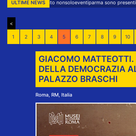
nonsoloeventiparma sono presenti messaggi promozionali e
ULTIME NEWS
<
1
2
3
4
5
6
7
8
9
10
GIACOMO MATTEOTTI. 
DELLA DEMOCRAZIA A
PALAZZO BRASCHI
Roma, RM, Italia