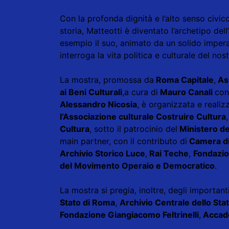
Con la profonda dignità e l’alto senso civi
storia, Matteotti è diventato l’archetipo del
esempio il suo, animato da un solido impera
interroga la vita politica e culturale del nos
La mostra, promossa da
Roma Capitale
,
Ass
ai Beni Culturali
,
a cura di
Mauro Canali
con
Alessandro Nicosia
, è organizzata e realiz
l’Associazione culturale Costruire Cultura
Cultura
, sotto il patrocinio del
Ministero de
main partner, con il contributo di
Camera d
Archivio Storico Luce
,
Rai Teche
,
Fondazio
del Movimento Operaio e Democratico
.
La mostra si pregia, inoltre, degli importanti
Stato di Roma
,
Archivio Centrale dello Sta
Fondazione Giangiacomo Feltrinelli
,
Accade