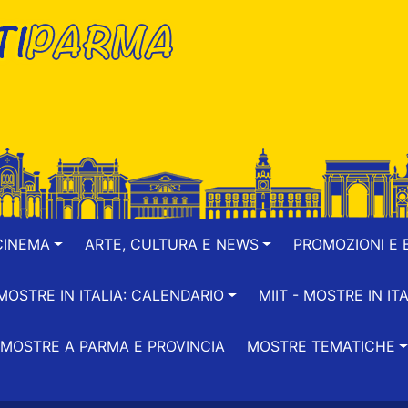
CINEMA
ARTE, CULTURA E NEWS
PROMOZIONI E B
-MOSTRE IN ITALIA: CALENDARIO
MIIT - MOSTRE IN ITA
MOSTRE A PARMA E PROVINCIA
MOSTRE TEMATICHE