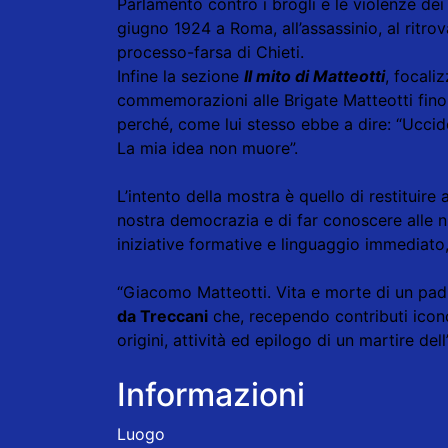
Parlamento contro i brogli e le violenze dei f
giugno 1924 a Roma, all’assassinio, al ritr
processo-farsa di Chieti.
Infine la sezione
Il mito di Matteotti
, focaliz
commemorazioni alle Brigate Matteotti fino 
perché, come lui stesso ebbe a dire: “Uccid
La mia idea non muore”.
L’intento della mostra è quello di restituire 
nostra democrazia e di far conoscere alle 
iniziative formative e linguaggio immediato, 
“Giacomo Matteotti. Vita e morte di un pad
da Treccani
che, recependo contributi icono
origini, attività ed epilogo di un martire del
Informazioni
Luogo