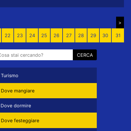
>
22
23
24
25
26
27
28
29
30
31
CERCA
Turismo
Dove mangiare
Dove dormire
Dove festeggiare