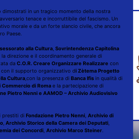
co dimostrati in un tragico momento della nostra
l’avversario tenace e incorruttibile del fascismo. Un
tivo morale e da un forte slancio civile, che ancora
tro Paese.
essorato alla Cultura
,
Sovrintendenza Capitolina
 la direzione e il coordinamento generale di
zata da
C.O.R. Creare Organizzare Realizzare
con
, con il supporto organizzativo d
i Zètema Progetto
lla Cultura
,
con la presenza di
Banca Ifis
in qualità di
i Commercio di Roma
e la partecipazione di
ne Pietro Nenni e AAMOD – Archivio Audiovisivo
 prestiti di
Fondazione Pietro Nenni
,
Archivio di
to
,
Archivio Storico della Camera dei Deputati
,
mia dei Concordi
,
Archivio Marco Steiner
.