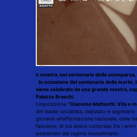
n mostra, nel centenario della scomparsa, i
In occasione del centenario della morte, 
viene celebrato da una grande mostra, osp
Palazzo Braschi.
L’esposizione
“Giacomo Matteotti. Vita e m
del leader socialista, deputato e segretario 
giovanili all’affermazione nazionale, dalle b
fascismo, di cui aveva compreso fra i primi l
perpetrato dal regime mussoliniano.