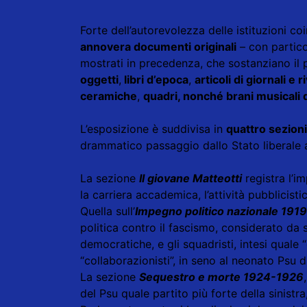
Forte dell’autorevolezza delle istituzioni coi
annovera documenti originali
– con particol
mostrati in precedenza, che sostanziano il 
oggetti
,
libri d’epoca
,
articoli di giornali e r
ceramiche
,
quadri, nonché brani musicali d
L’esposizione è suddivisa in
quattro sezioni
drammatico passaggio dallo Stato liberale al
La sezione
Il giovane Matteotti
registra l’i
la carriera accademica, l’attività pubblicistic
Quella sull’
Impegno politico nazionale 191
politica contro il fascismo, considerato da s
democratiche, e gli squadristi, intesi quale 
“collaborazionisti”, in seno al neonato Psu d
La sezione
Sequestro e morte 1924-1926
del Psu quale partito più forte della sinistr