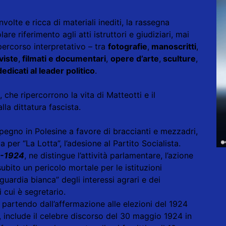
nvolte e ricca di materiali inediti, la rassegna
are riferimento agli atti istruttori e giudiziari, mai
percorso interpretativo – tra
fotografie
,
manoscritti
,
iviste
,
filmati e documentari
,
opere d’arte
,
sculture
,
edicati al leader politico
.
, che ripercorrono la vita di Matteotti e il
la dittatura fascista.
mpegno in Polesine a favore di braccianti e mezzadri,
a per “La Lotta”, l’adesione al Partito Socialista.
9-1924
, ne distingue l’attività parlamentare, l’azione
ubito un pericolo mortale per le istituzioni
“guardia bianca” degli interessi agrari e dei
i cui è segretario.
, partendo dall’affermazione alle elezioni del 1924
a, include il celebre discorso del 30 maggio 1924 in