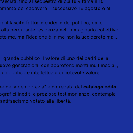
ascisti, fino al sequestro di cui fu vittima il 10
ovamento del cadavere il successivo 16 agosto e al
za il lascito fattuale e ideale del politico, dalle
alla perdurante residenza nell’immaginario collettivo
ete me, ma l’idea che è in me non la ucciderete mai…
al grande pubblico il valore di uno dei padri della
nuove generazioni, con approfondimenti multimediali,
un politico e intellettuale di notevole valore.
re della democrazia” è corredata dal
catalogo edito
grafici inediti e preziose testimonianze, contempla
l’antifascismo votato alla libertà.