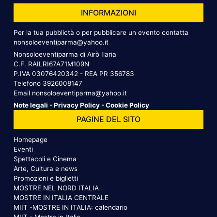
INFORMAZIONI
Per la tua pubblictà o per pubblicare un evento contatta
nonsoloeventiparma@yahoo.it
Nonsoloeventiparma di Airò Ilaria
C.F. RAILRI67A71M109N
P.IVA 03076420342 - REA PR 356783
Telefono
3926008147
Email
nonsoloeventiparma@yahoo.it
Note legali
-
Privacy Policy
-
Cookie Policy
PAGINE DEL SITO
Homepage
Eventi
Spettacoli e Cinema
Arte, Cultura e news
Promozioni e biglietti
MOSTRE NEL NORD ITALIA
MOSTRE IN ITALIA CENTRALE
MIIT -MOSTRE IN ITALIA: calendario
MIIT - Mostre in Italia