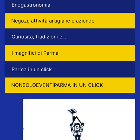
Enogastronomia
Negozì, attività artigiane e aziende
Curiosità, tradizioni e...
I magnifici di Parma
Parma in un click
NONSOLOEVENTIPARMA IN UN CLICK