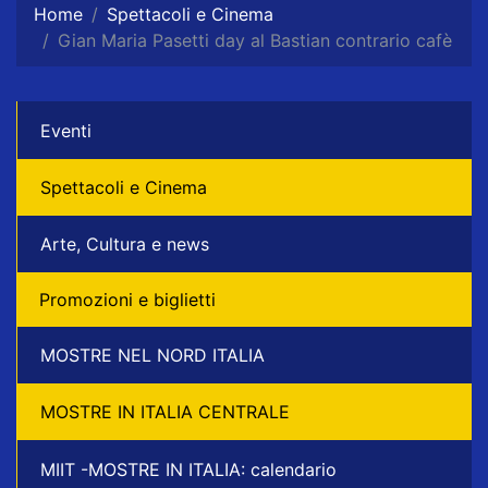
Home
Spettacoli e Cinema
Gian Maria Pasetti day al Bastian contrario cafè
Eventi
Spettacoli e Cinema
Arte, Cultura e news
Promozioni e biglietti
MOSTRE NEL NORD ITALIA
MOSTRE IN ITALIA CENTRALE
MIIT -MOSTRE IN ITALIA: calendario