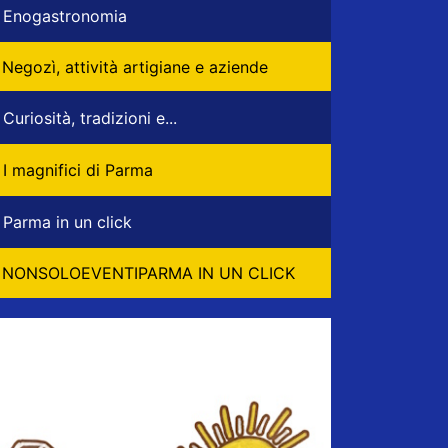
Enogastronomia
Negozì, attività artigiane e aziende
Curiosità, tradizioni e...
I magnifici di Parma
Parma in un click
NONSOLOEVENTIPARMA IN UN CLICK