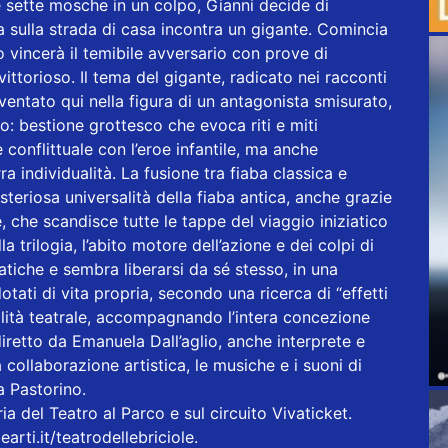
e sette mosche in un colpo, Gianni decide di
 sulla strada di casa incontra un gigante. Comincia
o vincerà il temibile avversario con prove di
ittorioso. Il tema del gigante, radicato nei racconti
inventato qui nella figura di un antagonista smisurato,
o: bestione grottesco che evoca riti e miti
 conflittuale con l’eroe infantile, ma anche
a individualità. La fusione tra fiaba classica e
steriosa universalità della fiaba antica, anche grazie
 che scandisce tutte le tappe del viaggio iniziatico
a trilogia, l’abito motore dell’azione e dei colpi di
tiche e sembra liberarsi da sé stesso, in una
ati di vita propria, secondo una ricerca di “effetti
alità teatrale, accompagnando l’intera concezione
iretto da Emanuela Dall’aglio, anche interprete e
 collaborazione artistica, le musiche e i suoni di
a Pastorino.
ria del Teatro al Parco e sul circuito Vivaticket.
arti.it/teatrodellebriciole
.