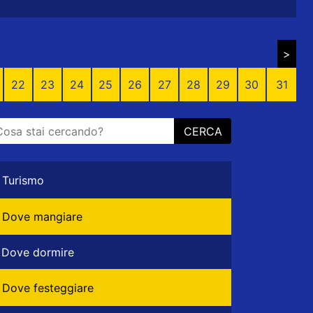
>
22
23
24
25
26
27
28
29
30
31
CERCA
Turismo
Dove mangiare
Dove dormire
Dove festeggiare