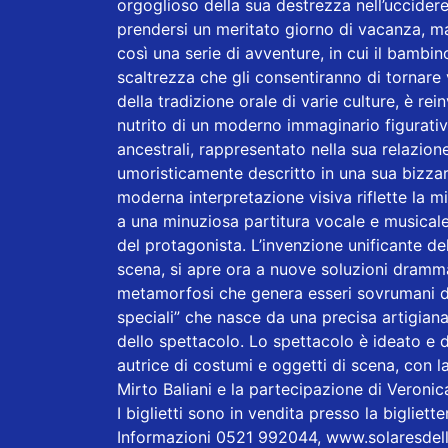
orgoglioso della sua destrezza nell’uccider
prendersi un meritato giorno di vacanza, ma
così una serie di avventure, in cui il bambin
scaltrezza che gli consentiranno di tornare v
della tradizione orale di varie culture, è re
nutrito di un moderno immaginario figurativ
ancestrali, rappresentato nella sua relazione
umoristicamente descritto in una sua bizzarr
moderna interpretazione visiva riflette la mi
a una minuziosa partitura vocale e musicale,
del protagonista. L’invenzione unificante dell
scena, si apre ora a nuove soluzioni dramma
metamorfosi che genera esseri sovrumani dot
speciali” che nasce da una precisa artigian
dello spettacolo. Lo spettacolo è ideato e d
autrice di costumi e oggetti di scena, con la
Mirto Baliani e la partecipazione di Veronic
I biglietti sono in vendita presso la bigliette
Informazioni 0521 992044,
www.solaresdelle