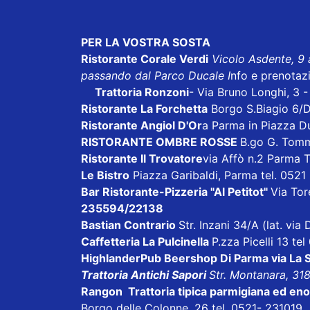
PER LA VOSTRA SOSTA
Ristorante Corale Verdi
Vicolo Asdente, 9
passando dal Parco Ducale I
nfo e prenotaz
Trattoria Ronzoni
- Via Bruno Longhi, 3 
Ristorante La Forchetta
Borgo S.Biagio 6/
Ristorante Angiol D'Or
a Parma in Piazza D
RISTORANTE OMBRE ROSSE
B.go G. Tom
Ristorante Il Trovatore
via Affò n.2 Parma 
Le Bistro
Piazza Garibaldi, Parma tel. 052
Bar Ristorante-Pizzeria "Al Petitot"
Via Tore
235594/22138
Bastian Contrario
Str. Inzani 34/A (lat. vi
Caffetteria La Pulcinella
P.zza Picelli 13 te
HighlanderPub Beershop Di Parma
via La
Trattoria Antichi Sapori
Str. Montanara, 31
Rangon Trattoria tipica parmigiana ed en
Borgo delle Colonne, 26 tel. 0521- 231019