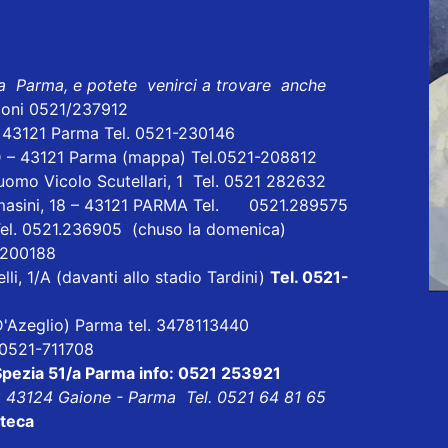
 a Parma, e potete venirci a trovare anche
ioni 0521/237912
- 43121 Parma Tel. 0521-230146
D – 43121 Parma
(mappa)
Tel.0521-208812
uomo Vicolo Scutellari, 1 Tel. 0521 282632
masini, 18 – 43121 PARMA Tel. 0521.289575
Tel. 0521.236905 (chuso la domenica)
1 200188
lli, 1/A (davanti allo stadio Tardini)
Tel. 0521-
a D'Azeglio) Parma tel. 3478113440
l 0521-711708
 Spezia 51/a Parma info: 0521 253921
8 43124 Gaione - Parma Tel. 0521 64 81 65
oteca