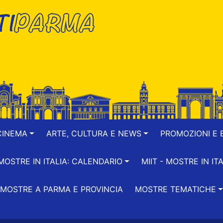
CINEMA
ARTE, CULTURA E NEWS
PROMOZIONI E B
-MOSTRE IN ITALIA: CALENDARIO
MIIT - MOSTRE IN ITA
MOSTRE A PARMA E PROVINCIA
MOSTRE TEMATICHE