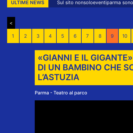
Sul sito nonsoloeventiparma sono presenti messaggi promo
ULTIME NEWS
<
1
2
3
4
5
6
7
8
9
10
«GIANNI E IL GIGANTE
DI UN BAMBINO CHE S
L’ASTUZIA
Parma - Teatro al parco