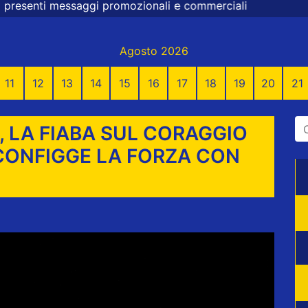
zionali e commerciali
Agosto 2026
11
12
13
14
15
16
17
18
19
20
21
», LA FIABA SUL CORAGGIO
CONFIGGE LA FORZA CON