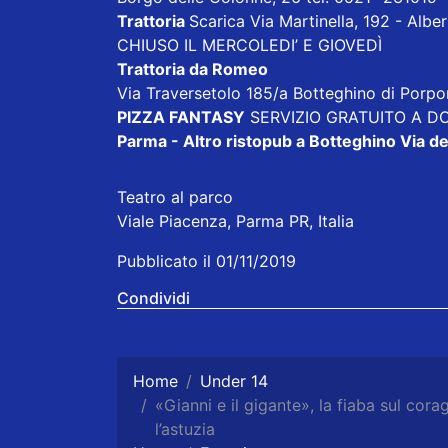
Trattoria
Scarica
Via Martinella, 192 - Alb
CHIUSO IL MERCOLEDI’ E GIOVEDÌ
Trattoria da Romeo
Via Traversetolo 185/a Botteghino di Porp
PIZZA FANTASY
SERVIZIO GRATUITO A DOM
Parma - Altro ristopub a Botteghino
Via de
Teatro al parco
Viale Piacenza, Parma PR, Italia
Pubblicato il 01/11/2019
Condividi
Home
Under 14
«Gianni e il gigante», la fiaba sul co
l’astuzia