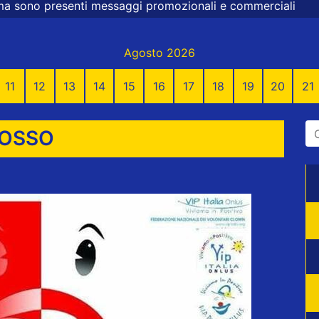
ggi promozionali e commerciali
Agosto 2026
11
12
13
14
15
16
17
18
19
20
21
ROSSO