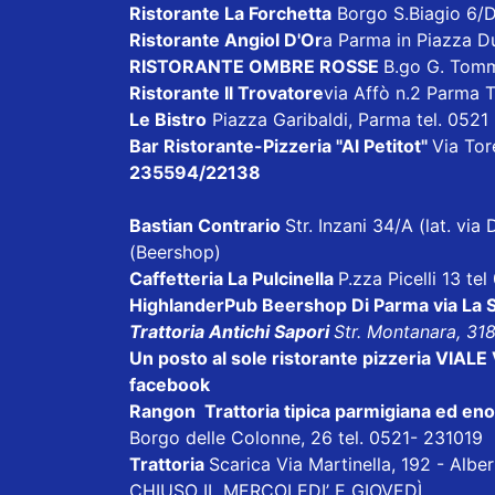
Ristorante La Forchetta
Borgo S.Biagio 6/
Ristorante Angiol D'Or
a Parma in Piazza D
RISTORANTE OMBRE ROSSE
B.go G. Tom
Ristorante Il Trovatore
via Affò n.2 Parma 
Le Bistro
Piazza Garibaldi, Parma tel. 052
Bar Ristorante-Pizzeria "Al Petitot"
Via Tore
235594/22138
Bastian Contrario
Str. Inzani 34/A (lat. v
(Beershop)
Caffetteria La Pulcinella
P.zza Picelli 13 te
HighlanderPub Beershop Di Parma
via La
Trattoria Antichi Sapori
Str. Montanara, 31
Un posto al sole ristorante pizzeria VI
facebook
Rangon Trattoria tipica parmigiana ed en
Borgo delle Colonne, 26 tel. 0521- 231019
Trattoria
Scarica
Via Martinella, 192 - Alb
CHIUSO IL MERCOLEDI’ E GIOVEDÌ