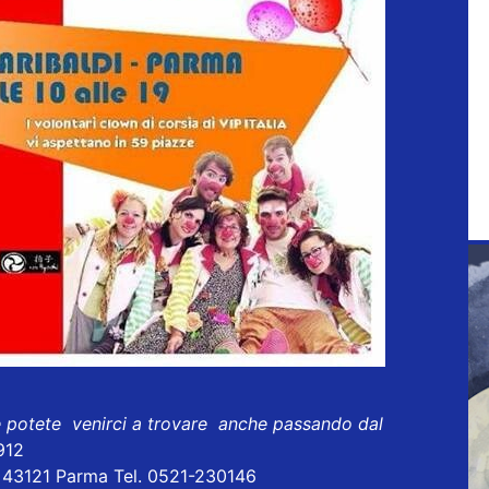
e potete venirci a trovare anche passando dal
912
- 43121 Parma Tel. 0521-230146