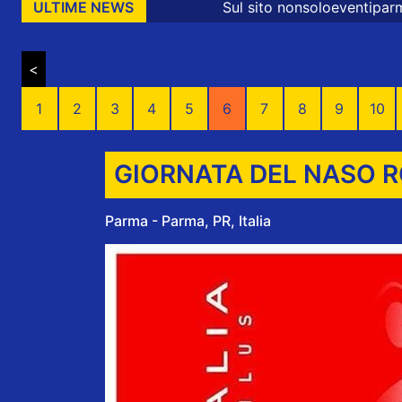
Sul sito nonsoloeventiparma sono presenti messa
ULTIME NEWS
<
1
2
3
4
5
6
7
8
9
10
GIORNATA DEL NASO 
Parma - Parma, PR, Italia