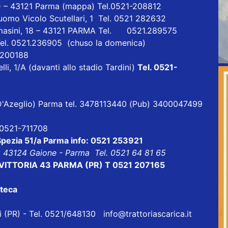
D – 43121 Parma
(mappa)
Tel.0521-208812
uomo Vicolo Scutellari, 1 Tel. 0521 282632
masini, 18 – 43121 PARMA Tel. 0521.289575
Tel. 0521.236905 (chuso la domenica)
1 200188
lli, 1/A (davanti allo stadio Tardini)
Tel. 0521-
ia D'Azeglio) Parma tel. 3478113440 (Pub) 3400047499
l 0521-711708
 Spezia 51/a Parma info: 0521 253921
8 43124 Gaione - Parma Tel. 0521 64 81 65
ALE VITTORIA 43 PARMA (PR) T 0521 207165
oteca
eri (PR) - Tel. 0521/648130
info@trattoriascarica.it