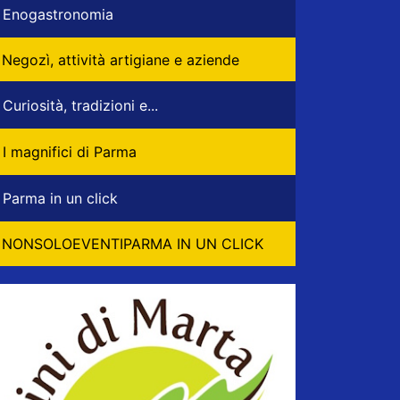
Enogastronomia
Negozì, attività artigiane e aziende
Curiosità, tradizioni e...
I magnifici di Parma
Parma in un click
NONSOLOEVENTIPARMA IN UN CLICK