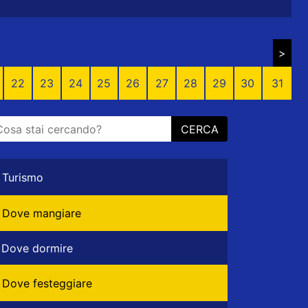
>
22
23
24
25
26
27
28
29
30
31
CERCA
Turismo
Dove mangiare
Dove dormire
Dove festeggiare