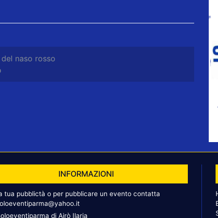
 del naso rosso
o
INFORMAZIONI
la tua pubblictà o per pubblicare un evento contatta
oloeventiparma@yahoo.it
oloeventiparma di Airò Ilaria