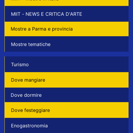
MIIT - NEWS E CRITICA D'ARTE
Mostre a Parma e provincia
Mostre tematiche
Turismo
Dove mangiare
Dove dormire
Dove festeggiare
Enogastronomia