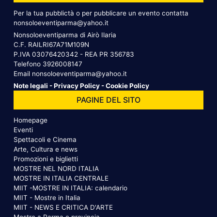
Per la tua pubblictà o per pubblicare un evento contatta
nonsoloeventiparma@yahoo.it
Nonsoloeventiparma di Airò Ilaria
C.F. RAILRI67A71M109N
P.IVA 03076420342 - REA PR 356783
Telefono
3926008147
Email
nonsoloeventiparma@yahoo.it
Note legali
-
Privacy Policy
-
Cookie Policy
PAGINE DEL SITO
Homepage
Eventi
Spettacoli e Cinema
Arte, Cultura e news
Promozioni e biglietti
MOSTRE NEL NORD ITALIA
MOSTRE IN ITALIA CENTRALE
MIIT -MOSTRE IN ITALIA: calendario
MIIT - Mostre in Italia
MIIT - NEWS E CRITICA D'ARTE
Mostre a Parma e provincia