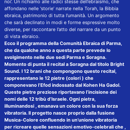
noi’. Un richiamo alle radici stesse dell’ebraismo, che
affondano nelle ‘storie’ narrate nella Torah, la Bibbia
ebraica, patrimonio di tutta l’umanità. Un argomento
che sarà declinato in modi e forme espressive molto
diverse, per raccontare l’atto del narrare da un punto
di vista ebraico.
Ecco il programma della Comunità Ebraica di Parma,
che da qualche anno a questa parte prevede lo
svolgimento nelle due sedi Parma e Soragna.
Momento di punta il recital a Soragna dal titolo Bright
Sound. I 12 brani che compongono questo recital,
rappresentano le 12 pietre (colori ) che
componevano l’Efod indossato dal Kohen Ha Gadol.
Queste pietre preziose riportavano l’incisione dei
nomi delle 12 tribù d’Israele. Ogni pietra,
illuminandosi , emanava un colore con la sua forza
vibratoria. Il progetto nasce proprio dalla fusione
Musica-Colore confluendo in un’unione vibratoria
per ricreare quelle sensazioni emotivo-celebrali che ,