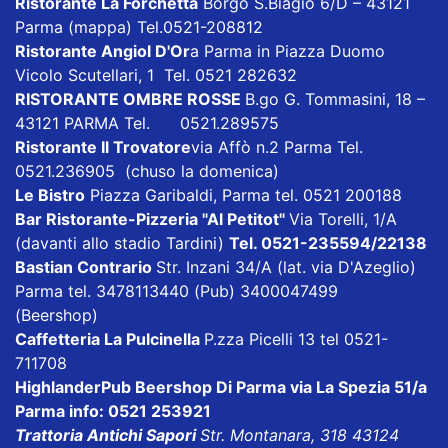
Ristorante La Forchetta
Borgo S.Biagio 6/D – 43121
Parma
(mappa)
Tel.0521-208812
Ristorante Angiol D'Or
a Parma in Piazza Duomo
Vicolo Scutellari, 1 Tel. 0521 282632
RISTORANTE OMBRE ROSSE
B.go G. Tommasini, 18 –
43121 PARMA Tel. 0521.289575
Ristorante Il Trovatore
via Affò n.2 Parma Tel.
0521.236905 (chuso la domenica)
Le Bistro
Piazza Garibaldi, Parma tel. 0521 200188
Bar Ristorante-Pizzeria "Al Petitot"
Via Torelli, 1/A
(davanti allo stadio Tardini)
Tel. 0521-235594/22138
Bastian Contrario
Str. Inzani 34/A (lat. via D'Azeglio)
Parma tel. 3478113440 (Pub) 3400047499
(Beershop)
Caffetteria La Pulcinella
P.zza Picelli 13 tel 0521-
711708
HighlanderPub Beershop Di Parma
via La Spezia 51/a
Parma info: 0521 253921
Trattoria Antichi Sapori
Str. Montanara, 318 43124