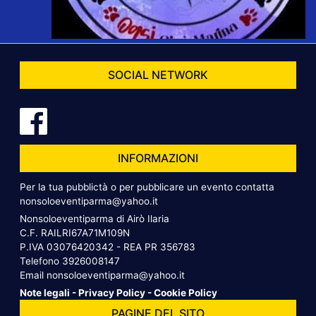
SOCIAL NETWORK
INFORMAZIONI
Per la tua pubblictà o per pubblicare un evento contatta
nonsoloeventiparma@yahoo.it
Nonsoloeventiparma di Airò Ilaria
C.F. RAILRI67A71M109N
P.IVA 03076420342 - REA PR 356783
Telefono
3926008147
Email
nonsoloeventiparma@yahoo.it
Note legali
-
Privacy Policy
-
Cookie Policy
PAGINE DEL SITO