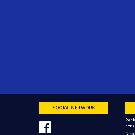
SOCIAL NETWORK
Per 
nons
Nons