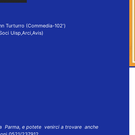
ohn Turturro (Commedia-102')
Soci Uisp,Arci,Avis)
 a Parma, e potete venirci a trovare anche
ioni 0521/237912