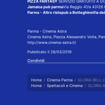
PIZZA FANTASY
SERVIZIO GRATUITO A DOM
Jamaica pub parma
Via Reggio 41/a 43126
Parma - Altro ristopub a Botteghino
Via dei
Parma - Cinema Astra
Cinema Astra, Piazza Alessandro Volta, Parm
http://www.cinema-astra.it/
Pubblicato il 28/03/2019
Condividi
Home
Cinema Parma
GLORIA BELL co
Home
Spettacoli e Cinema
GLORIA B