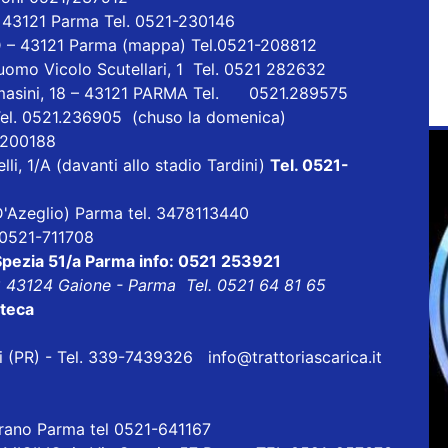
- 43121 Parma Tel. 0521-230146
D – 43121 Parma
(mappa)
Tel.0521-208812
uomo Vicolo Scutellari, 1 Tel. 0521 282632
masini, 18 – 43121 PARMA Tel. 0521.289575
Tel. 0521.236905 (chuso la domenica)
1 200188
lli, 1/A (davanti allo stadio Tardini)
Tel. 0521-
a D'Azeglio) Parma tel. 3478113440
l 0521-711708
 Spezia 51/a Parma info: 0521 253921
8 43124 Gaione - Parma Tel. 0521 64 81 65
oteca
eri (PR) - Tel. 339-7439326
info@trattoriascarica.it
orano Parma tel 0521-641167