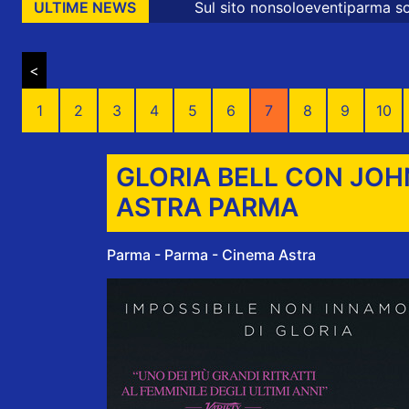
Sul sito nonsoloeventiparma sono presenti messagg
ULTIME NEWS
<
1
2
3
4
5
6
7
8
9
10
GLORIA BELL CON JOH
ASTRA PARMA
Parma - Parma - Cinema Astra