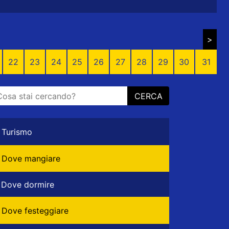
>
22
23
24
25
26
27
28
29
30
31
CERCA
Turismo
Dove mangiare
Dove dormire
Dove festeggiare