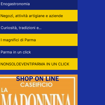
Enogastronomia
Negozì, attività artigiane e aziende
Curiosità, tradizioni e...
I magnifici di Parma
Parma in un click
NONSOLOEVENTIPARMA IN UN CLICK