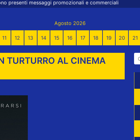
i promozionali e commerciali
Agosto 2026
11
12
13
14
15
16
17
18
19
20
21
N TURTURRO AL CINEMA