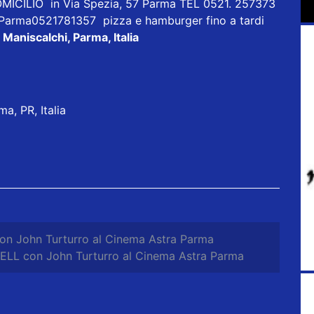
ICILIO in Via Spezia, 57 Parma TEL 0521. 257373
 Parma0521781357 pizza e hamburger fino a tardi
 Maniscalchi, Parma, Italia
a, PR, Italia
n John Turturro al Cinema Astra Parma
ELL con John Turturro al Cinema Astra Parma