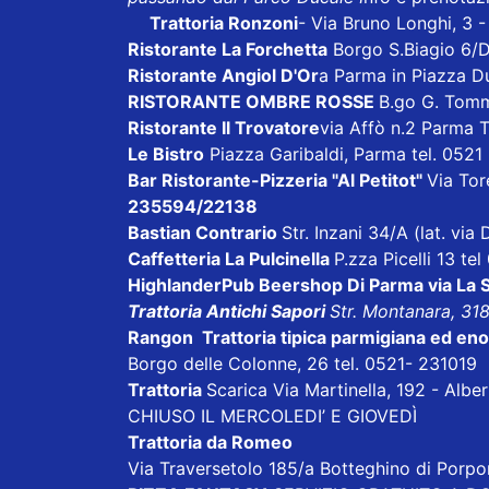
Trattoria Ronzoni
- Via Bruno Longhi, 3 
Ristorante La Forchetta
Borgo S.Biagio 6/
Ristorante Angiol D'Or
a Parma in Piazza D
RISTORANTE OMBRE ROSSE
B.go G. Tom
Ristorante Il Trovatore
via Affò n.2 Parma 
Le Bistro
Piazza Garibaldi, Parma tel. 052
Bar Ristorante-Pizzeria "Al Petitot"
Via Tore
235594/22138
Bastian Contrario
Str. Inzani 34/A (lat. vi
Caffetteria La Pulcinella
P.zza Picelli 13 te
HighlanderPub Beershop Di Parma
via La
Trattoria Antichi Sapori
Str. Montanara, 31
Rangon Trattoria tipica parmigiana ed en
Borgo delle Colonne, 26 tel. 0521- 231019
Trattoria
Scarica
Via Martinella, 192 - Alb
CHIUSO IL MERCOLEDI’ E GIOVEDÌ
Trattoria da Romeo
Via Traversetolo 185/a Botteghino di Porp