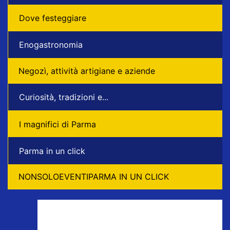
Dove festeggiare
Enogastronomia
Negozì, attività artigiane e aziende
Curiosità, tradizioni e...
I magnifici di Parma
Parma in un click
NONSOLOEVENTIPARMA IN UN CLICK