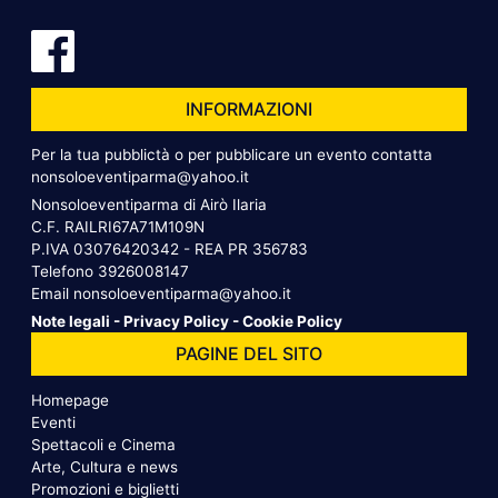
INFORMAZIONI
Per la tua pubblictà o per pubblicare un evento contatta
nonsoloeventiparma@yahoo.it
Nonsoloeventiparma di Airò Ilaria
C.F. RAILRI67A71M109N
P.IVA 03076420342 - REA PR 356783
Telefono
3926008147
Email
nonsoloeventiparma@yahoo.it
Note legali
-
Privacy Policy
-
Cookie Policy
PAGINE DEL SITO
Homepage
Eventi
Spettacoli e Cinema
Arte, Cultura e news
Promozioni e biglietti