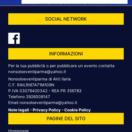
SOCIAL NETWORK
INFORMAZIONI
Per la tua pubblictà o per pubblicare un evento contatta
nonsoloeventiparma@yahoo.it
Nonsoloeventiparma di Airò Ilaria
C.F. RAILRI67A71M109N
P.IVA 03076420342 - REA PR 356783
Telefono
3926008147
Email
nonsoloeventiparma@yahoo.it
Note legali
-
Privacy Policy
-
Cookie Policy
PAGINE DEL SITO
Homepage