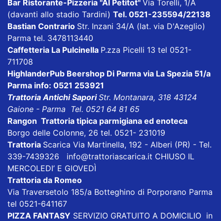
Bar Ristorante-Pizzeria "Al Petitot"
Via Torelli, 1/A
(davanti allo stadio Tardini)
Tel. 0521-235594/22138
Bastian Contrario
Str. Inzani 34/A (lat. via D'Azeglio)
Parma tel. 3478113440
Caffetteria La Pulcinella
P.zza Picelli 13 tel 0521-
711708
HighlanderPub Beershop Di Parma
via La Spezia 51/a
Parma info: 0521 253921
Trattoria Antichi Sapori
Str. Montanara, 318 43124
Gaione - Parma Tel. 0521 64 81 65
Rangon Trattoria tipica parmigiana ed enoteca
Borgo delle Colonne, 26 tel. 0521- 231019
Trattoria
Scarica
Via Martinella, 192 - Alberi (PR) - Tel.
339-7439326
info@trattoriascarica.it
CHIUSO IL
MERCOLEDI’ E GIOVEDÌ
Trattoria da Romeo
Via Traversetolo 185/a Botteghino di Porporano Parma
tel 0521-641167
PIZZA FANTASY
SERVIZIO GRATUITO A DOMICILIO in