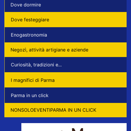
Dove dormire
Dove festeggiare
Enogastronomia
Negozì, attività artigiane e aziende
Curiosità, tradizioni e...
I magnifici di Parma
Parma in un click
NONSOLOEVENTIPARMA IN UN CLICK