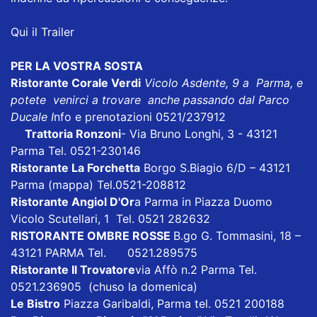
Qui il Trailer
PER LA VOSTRA SOSTA
Ristorante Corale Verdi
Vicolo Asdente, 9 a Parma, e
potete venirci a trovare anche passando dal Parco
Ducale I
nfo e prenotazioni 0521/237912
Trattoria Ronzoni
- Via Bruno Longhi, 3 - 43121
Parma Tel. 0521-230146
Ristorante La Forchetta
Borgo S.Biagio 6/D – 43121
Parma
(mappa)
Tel.0521-208812
Ristorante Angiol D'Or
a Parma in Piazza Duomo
Vicolo Scutellari, 1 Tel. 0521 282632
RISTORANTE OMBRE ROSSE
B.go G. Tommasini, 18 –
43121 PARMA Tel. 0521.289575
Ristorante Il Trovatore
via Affò n.2 Parma Tel.
0521.236905 (chuso la domenica)
Le Bistro
Piazza Garibaldi, Parma tel. 0521 200188