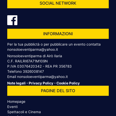
SOCIAL NETWORK
INFORMAZIONI
Per la tua pubblictà o per pubblicare un evento contatta
nonsoloeventiparma@yahoo.it
Nonsoloeventiparma di Airò Ilaria
C.F. RAILRI67A71M109N
P.IVA 03076420342 - REA PR 356783
Telefono
3926008147
Email
nonsoloeventiparma@yahoo.it
Note legali
-
Privacy Policy
-
Cookie Policy
PAGINE DEL SITO
Homepage
Eventi
Spettacoli e Cinema