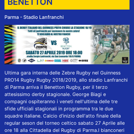
BENETTON
Parma - Stadio Lanfranchi
Ultima gara interna delle
Zebre Rugby
nel Guinness
PRO14 Rugby
Rugby 2018/2019, allo stadio Lanfranchi
di Parma arriva il Benetton Rugby, per il terzo
attesissimo derby stagionale.
George Biagi
e
compagni ospiteranno i veneti nell'ultima delle tre
sfide ufficiali stagionali in programma tra le due
squadre italiane. Calcio d’inizio dell'atto finale della
regular seson del torneo celtico sabato 27 Aprile alle
ore 18 alla
Cittadella del Rugby di Parma
.I bianconeri