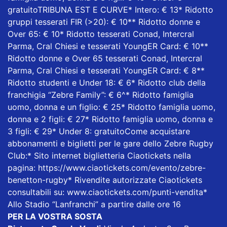
gratuitoTRIBUNA EST E CURVE* Intero: € 13* Ridotto
gruppi tesserati FIR (>20): € 10** Ridotto donne e
Over 65: € 10* Ridotto tesserati Conad, Intercral
Parma, Cral Chiesi e tesserati YoungER Card: € 10**
Ridotto donne e Over 65 tesserati Conad, Intercral
Parma, Cral Chiesi e tesserati YoungER Card: € 8**
Ridotto studenti e Under 18: € 6* Ridotto club della
franchigia “Zebre Family”: € 6^* Ridotto famiglia
uomo, donna e un figlio: € 25* Ridotto famiglia uomo,
donna e 2 figli: € 27* Ridotto famiglia uomo, donna e
3 figli: € 29* Under 8: gratuitoCome acquistare
abbonamenti e biglietti per le gare dello Zebre Rugby
Club:* Sito internet biglietteria
Ciaotickets
nella
pagina:
https://www.ciaotickets.com/evento/zebre-
benetton-rugby
* Rivendite autorizzate Ciaotickets
consultabili su:
www.ciaotickets.com/punti-vendita
*
Allo Stadio “Lanfranchi” a partire dalle ore 16
PER LA VOSTRA SOSTA