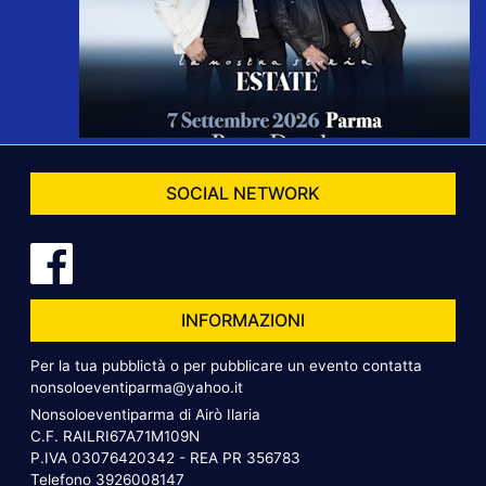
SOCIAL NETWORK
INFORMAZIONI
Per la tua pubblictà o per pubblicare un evento contatta
nonsoloeventiparma@yahoo.it
Nonsoloeventiparma di Airò Ilaria
C.F. RAILRI67A71M109N
P.IVA 03076420342 - REA PR 356783
Telefono
3926008147