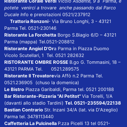
Ristorante Corale Verdi
Vicolo Asdente, 9 a Parma, e
potete venirci a trovare anche passando dal Parco
Ducale I
nfo e prenotazioni 0521/237912
Trattoria Ronzoni
- Via Bruno Longhi, 3 - 43121
Parma Tel. 0521-230146
Ristorante La Forchetta
Borgo S.Biagio 6/D – 43121
Parma
(mappa)
Tel.0521-208812
Ristorante Angiol D'Or
a Parma in Piazza Duomo
Vicolo Scutellari, 1 Tel. 0521 282632
RISTORANTE OMBRE ROSSE
B.go G. Tommasini, 18 –
43121 PARMA Tel. 0521.289575
Ristorante Il Trovatore
via Affò n.2 Parma Tel.
0521.236905 (chuso la domenica)
Le Bistro
Piazza Garibaldi, Parma tel. 0521 200188
Bar Ristorante-Pizzeria "Al Petitot"
Via Torelli, 1/A
(davanti allo stadio Tardini)
Tel. 0521-235594/22138
Bastian Contrario
Str. Inzani 34/A (lat. via D'Azeglio)
Parma tel. 3478113440
Caffetteria La Pulcinella
P.zza Picelli 13 tel 0521-