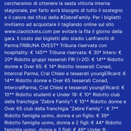
cercheranno di ottenere la sesta vittoria interna
stagionale, per farlo avrà bisogno di tutto il sostegno
e il calore dei tifosi della
#ZebreFamily
. Per i biglietti
invitiamo ad acquistare il tagliando online sul sito
www.ciaotickets.com
per evitare la fila il giorno della
gara. Il costo dei biglietti allo stadio Lanfranchi di
Parma:TRIBUNA OVEST* Tribuna riservata con
hospitality: € 145** Tribuna riservata: € 30* Intero: €
20* Ridotto gruppi tesserati FIR (>20): € 14** Ridotto
donne e Over 65: € 14* Ridotto tesserati Conad,
Intercral Parma
, Cral Chiesi e tesserati
youngERcard
: €
14** Ridotto donne e Over 65 tesserati Conad,
IntercralParma, Cral Chiesi e tesserati youngERcard: €
10** Ridotto studenti e Under 18: € 10* Ridotto club
della franchigia “Zebre Family”: € 10^* Ridotto donne e
Over 65 club della franchigia “Zebre Family” : € 7**
Ridotto famiglia uomo, donna e un figlio: € 39*
Ridotto famiglia uomo, donna e 2 figli: € 44* Ridotto
famiglia uomo, donna e 3 figli: € 49* Under 8: