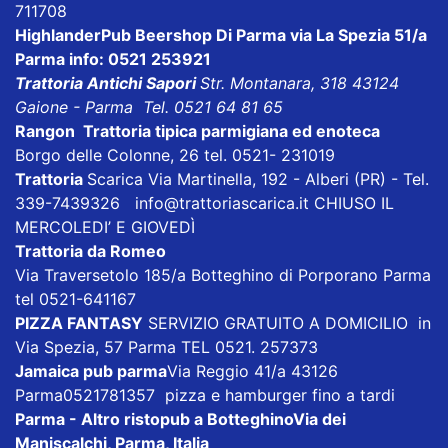
711708
HighlanderPub Beershop Di Parma
via La Spezia 51/a
Parma info: 0521 253921
Trattoria Antichi Sapori
Str. Montanara, 318 43124
Gaione - Parma Tel. 0521 64 81 65
Rangon Trattoria tipica parmigiana ed enoteca
Borgo delle Colonne, 26 tel. 0521- 231019
Trattoria
Scarica
Via Martinella, 192 - Alberi (PR) - Tel.
339-7439326
info@trattoriascarica.it
CHIUSO IL
MERCOLEDI’ E GIOVEDÌ
Trattoria da Romeo
Via Traversetolo 185/a Botteghino di Porporano Parma
tel 0521-641167
PIZZA FANTASY
SERVIZIO GRATUITO A DOMICILIO in
Via Spezia, 57 Parma TEL 0521. 257373
Jamaica pub parma
Via Reggio 41/a 43126
Parma0521781357 pizza e hamburger fino a tardi
Parma - Altro ristopub a Botteghino
Via dei
Maniscalchi, Parma, Italia