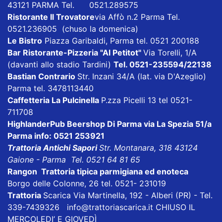
43121 PARMA Tel. 0521.289575
Ristorante Il Trovatore
via Affò n.2 Parma Tel.
0521.236905 (chuso la domenica)
Le Bistro
Piazza Garibaldi, Parma tel. 0521 200188
Bar Ristorante-Pizzeria "Al Petitot"
Via Torelli, 1/A
(davanti allo stadio Tardini)
Tel. 0521-235594/22138
Bastian Contrario
Str. Inzani 34/A (lat. via D'Azeglio)
Parma tel. 3478113440
Caffetteria La Pulcinella
P.zza Picelli 13 tel 0521-
711708
HighlanderPub Beershop Di Parma
via La Spezia 51/a
Parma info: 0521 253921
Trattoria Antichi Sapori
Str. Montanara, 318 43124
Gaione - Parma Tel. 0521 64 81 65
Rangon Trattoria tipica parmigiana ed enoteca
Borgo delle Colonne, 26 tel. 0521- 231019
Trattoria
Scarica
Via Martinella, 192 - Alberi (PR) - Tel.
339-7439326
info@trattoriascarica.it
CHIUSO IL
MERCOLEDI’ E GIOVEDÌ