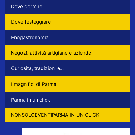
Dove dormire
Dove festeggiare
Enogastronomia
Negozì, attività artigiane e aziende
Curiosità, tradizioni e...
I magnifici di Parma
Parma in un click
NONSOLOEVENTIPARMA IN UN CLICK