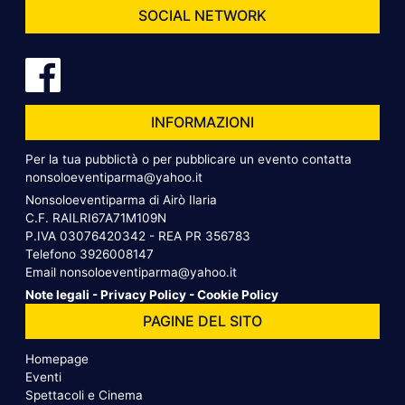
SOCIAL NETWORK
INFORMAZIONI
Per la tua pubblictà o per pubblicare un evento contatta
nonsoloeventiparma@yahoo.it
Nonsoloeventiparma di Airò Ilaria
C.F. RAILRI67A71M109N
P.IVA 03076420342 - REA PR 356783
Telefono
3926008147
Email
nonsoloeventiparma@yahoo.it
Note legali
-
Privacy Policy
-
Cookie Policy
PAGINE DEL SITO
Homepage
Eventi
Spettacoli e Cinema