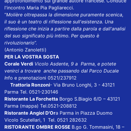
approfondimento sul grande autore francese. Conduce
l'incontro Maria Pia Pagliarecci.
“
Molière oltrepassa la dimensione puramente scenica,
il suo è un teatro di riflessione sull'esistenza. Una
riflessione che inizia a partire dalla parola e dall'analisi
del suo significato più intimo. Per questo è
rivoluzionario
”.
(Antonio Zanoletti)
PER LA VOSTRA SOSTA
Corale Verdi
Vicolo Asdente, 9 a Parma, e potete
venirci a trovare anche passando dal Parco Ducale
I
nfo e prenotazioni 0521/237912
Trattoria Ronzoni
- Via Bruno Longhi, 3 - 43121
Parma Tel. 0521-230146
Ristorante La Forchetta
Borgo S.Biagio 6/D – 43121
Parma
(mappa)
Tel.0521-208812
Ristorante Angiol D'Or
a Parma in Piazza Duomo
Vicolo Scutellari, 1 Tel. 0521 282632
RISTORANTE OMBRE ROSSE
B.go G. Tommasini, 18 –