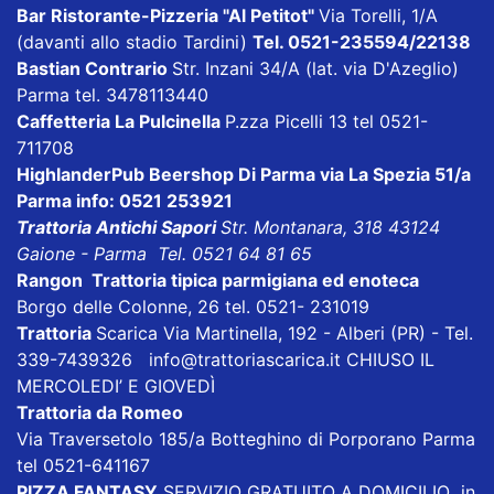
Bar Ristorante-Pizzeria "Al Petitot"
Via Torelli, 1/A
(davanti allo stadio Tardini)
Tel. 0521-235594/22138
Bastian Contrario
Str. Inzani 34/A (lat. via D'Azeglio)
Parma tel. 3478113440
Caffetteria La Pulcinella
P.zza Picelli 13 tel 0521-
711708
HighlanderPub Beershop Di Parma
via La Spezia 51/a
Parma info: 0521 253921
Trattoria Antichi Sapori
Str. Montanara, 318 43124
Gaione - Parma Tel. 0521 64 81 65
Rangon Trattoria tipica parmigiana ed enoteca
Borgo delle Colonne, 26 tel. 0521- 231019
Trattoria
Scarica
Via Martinella, 192 - Alberi (PR) - Tel.
339-7439326
info@trattoriascarica.it
CHIUSO IL
MERCOLEDI’ E GIOVEDÌ
Trattoria da Romeo
Via Traversetolo 185/a Botteghino di Porporano Parma
tel 0521-641167
PIZZA FANTASY
SERVIZIO GRATUITO A DOMICILIO in