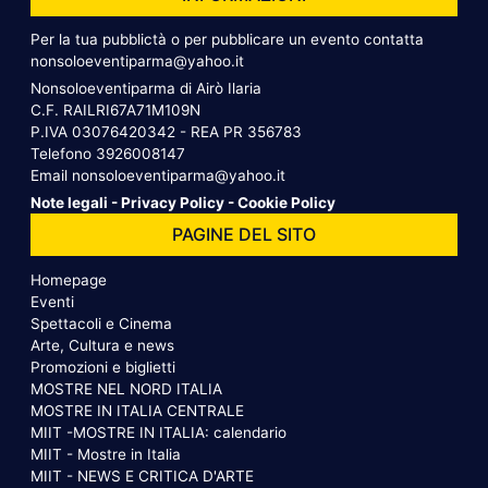
Per la tua pubblictà o per pubblicare un evento contatta
nonsoloeventiparma@yahoo.it
Nonsoloeventiparma di Airò Ilaria
C.F. RAILRI67A71M109N
P.IVA 03076420342 - REA PR 356783
Telefono
3926008147
Email
nonsoloeventiparma@yahoo.it
Note legali
-
Privacy Policy
-
Cookie Policy
PAGINE DEL SITO
Homepage
Eventi
Spettacoli e Cinema
Arte, Cultura e news
Promozioni e biglietti
MOSTRE NEL NORD ITALIA
MOSTRE IN ITALIA CENTRALE
MIIT -MOSTRE IN ITALIA: calendario
MIIT - Mostre in Italia
MIIT - NEWS E CRITICA D'ARTE