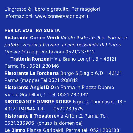
L’ingresso è libero e gratuito. Per maggiori
informazioni:
www.conservatorio.pr.it
.
PER LA VOSTRA SOSTA
Ristorante Corale Verdi
Vicolo Asdente, 9 a Parma, e
potete venirci a trovare anche passando dal Parco
Ducale I
nfo e prenotazioni 0521/237912
Trattoria Ronzoni
- Via Bruno Longhi, 3 - 43121
Parma Tel. 0521-230146
Ristorante La Forchetta
Borgo S.Biagio 6/D – 43121
Parma
(mappa)
Tel.0521-208812
Ristorante Angiol D'Or
a Parma in Piazza Duomo
Vicolo Scutellari, 1 Tel. 0521 282632
RISTORANTE OMBRE ROSSE
B.go G. Tommasini, 18 –
43121 PARMA Tel. 0521.289575
Ristorante Il Trovatore
via Affò n.2 Parma Tel.
0521.236905 (chuso la domenica)
Le Bistro
Piazza Garibaldi, Parma tel. 0521 200188