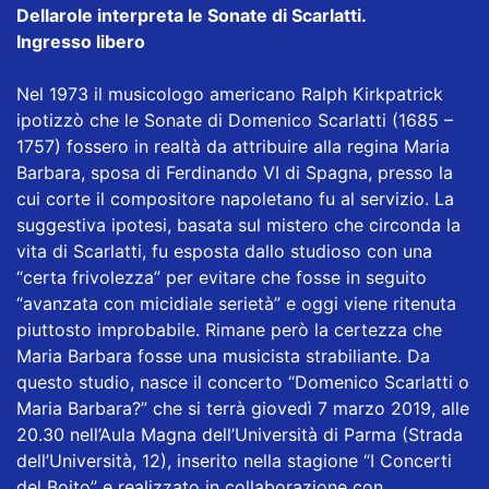
Dellarole interpreta le Sonate di Scarlatti.
Ingresso libero
Nel 1973 il musicologo americano Ralph Kirkpatrick
ipotizzò che le Sonate di Domenico Scarlatti (1685 –
1757) fossero in realtà da attribuire alla regina Maria
Barbara, sposa di Ferdinando VI di Spagna, presso la
cui corte il compositore napoletano fu al servizio. La
suggestiva ipotesi, basata sul mistero che circonda la
vita di Scarlatti, fu esposta dallo studioso con una
“certa frivolezza” per evitare che fosse in seguito
“avanzata con micidiale serietà” e oggi viene ritenuta
piuttosto improbabile. Rimane però la certezza che
Maria Barbara fosse una musicista strabiliante. Da
questo studio, nasce il concerto “Domenico Scarlatti o
Maria Barbara?” che si terrà giovedì 7 marzo 2019, alle
20.30 nell’Aula Magna dell’Università di Parma (Strada
dell’Università, 12), inserito nella stagione “I Concerti
del Boito” e realizzato in collaborazione con