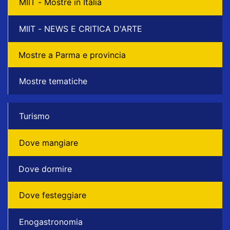
MIIT - Mostre in Italia
MIIT - NEWS E CRITICA D'ARTE
Mostre a Parma e provincia
Mostre tematiche
Turismo
Dove mangiare
Dove dormire
Dove festeggiare
Enogastronomia