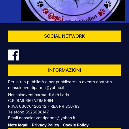
SOCIAL NETWORK
INFORMAZIONI
Per la tua pubblictà o per pubblicare un evento contatta
nonsoloeventiparma@yahoo.it
Nonsoloeventiparma di Airò Ilaria
C.F. RAILRI67A71M109N
P.IVA 03076420342 - REA PR 356783
Telefono
3926008147
Email
nonsoloeventiparma@yahoo.it
Note legali
-
Privacy Policy
-
Cookie Policy