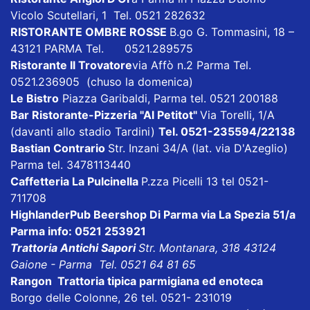
Vicolo Scutellari, 1 Tel. 0521 282632
RISTORANTE OMBRE ROSSE
B.go G. Tommasini, 18 –
43121 PARMA Tel. 0521.289575
Ristorante Il Trovatore
via Affò n.2 Parma Tel.
0521.236905 (chuso la domenica)
Le Bistro
Piazza Garibaldi, Parma tel. 0521 200188
Bar Ristorante-Pizzeria "Al Petitot"
Via Torelli, 1/A
(davanti allo stadio Tardini)
Tel. 0521-235594/22138
Bastian Contrario
Str. Inzani 34/A (lat. via D'Azeglio)
Parma tel. 3478113440
Caffetteria La Pulcinella
P.zza Picelli 13 tel 0521-
711708
HighlanderPub Beershop Di Parma
via La Spezia 51/a
Parma info: 0521 253921
Trattoria Antichi Sapori
Str. Montanara, 318 43124
Gaione - Parma Tel. 0521 64 81 65
Rangon Trattoria tipica parmigiana ed enoteca
Borgo delle Colonne, 26 tel. 0521- 231019