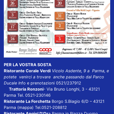
PER LA VOSTRA SOSTA
Ristorante Corale Verdi
Vicolo Asdente, 9 a Parma, e
potete venirci a trovare anche passando dal Parco
Ducale I
nfo e prenotazioni 0521/237912
Trattoria Ronzoni
- Via Bruno Longhi, 3 - 43121
Parma Tel. 0521-230146
Ristorante La Forchetta
Borgo S.Biagio 6/D – 43121
Parma
(mappa)
Tel.0521-208812
Ristorante Angiol D'Or
a Parma in Piazza Duomo