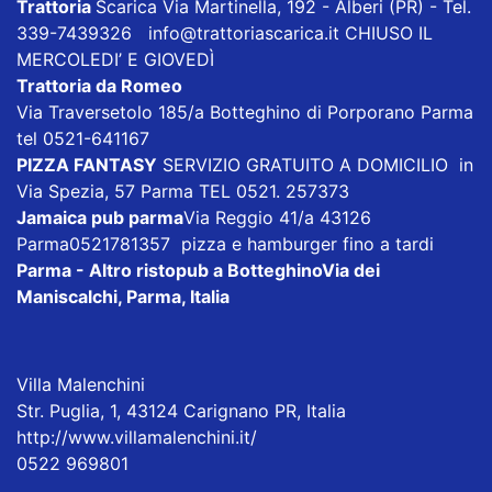
Trattoria
Scarica
Via Martinella, 192 - Alberi (PR) - Tel.
339-7439326
info@trattoriascarica.it
CHIUSO IL
MERCOLEDI’ E GIOVEDÌ
Trattoria da Romeo
Via Traversetolo 185/a Botteghino di Porporano Parma
tel 0521-641167
PIZZA FANTASY
SERVIZIO GRATUITO A DOMICILIO in
Via Spezia, 57 Parma TEL 0521. 257373
Jamaica pub parma
Via Reggio 41/a 43126
Parma0521781357 pizza e hamburger fino a tardi
Parma - Altro ristopub a Botteghino
Via dei
Maniscalchi, Parma, Italia
Villa Malenchini
Str. Puglia, 1, 43124 Carignano PR, Italia
http://www.villamalenchini.it/
0522 969801