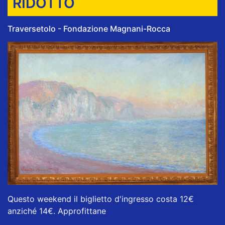
RIDOTTO
Traversetolo - Fondazione Magnani-Rocca
Questo weekend il biglietto d'ingresso costa 12€
anziché 14€. Approfittane