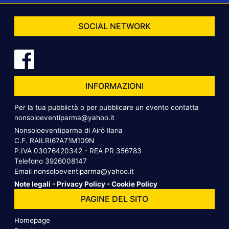
SOCIAL NETWORK
INFORMAZIONI
Per la tua pubblictà o per pubblicare un evento contatta
nonsoloeventiparma@yahoo.it
Nonsoloeventiparma di Airò Ilaria
C.F. RAILRI67A71M109N
P.IVA 03076420342 - REA PR 356783
Telefono
3926008147
Email
nonsoloeventiparma@yahoo.it
Note legali
-
Privacy Policy
-
Cookie Policy
PAGINE DEL SITO
Homepage