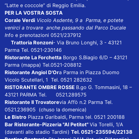
“Latte e coccole” di Reggio Emilia.
PER LA VOSTRA SOSTA
Corale Verdi
Vicolo Asdente, 9 a Parma, e potete
venirci a trovare anche passando dal Parco Ducale
I
nfo e prenotazioni 0521/237912
Trattoria Ronzoni
- Via Bruno Longhi, 3 - 43121
Parma Tel. 0521-230146
Ristorante La Forchetta
Borgo S.Biagio 6/D – 43121
Parma
(mappa)
Tel.0521-208812
Ristorante Angiol D'Or
a Parma in Piazza Duomo
Vicolo Scutellari, 1 Tel. 0521 282632
RISTORANTE OMBRE ROSSE
B.go G. Tommasini, 18 –
43121 PARMA Tel. 0521.289575
Ristorante Il Trovatore
via Affò n.2 Parma Tel.
0521.236905 (chuso la domenica)
Le Bistro
Piazza Garibaldi, Parma tel. 0521 200188
Bar Ristorante-Pizzeria "Al Petitot"
Via Torelli, 1/A
(davanti allo stadio Tardini)
Tel. 0521-235594/22138