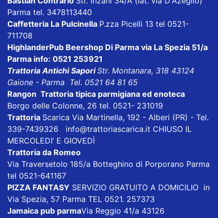
Bastian Contrario
Str. Inzani 34/A (lat. via D'Azeglio)
Parma tel. 3478113440
Caffetteria La Pulcinella
P.zza Picelli 13 tel 0521-
711708
HighlanderPub Beershop Di Parma
via La Spezia 51/a
Parma info: 0521 253921
Trattoria Antichi Sapori
Str. Montanara, 318 43124
Gaione - Parma Tel. 0521 64 81 65
Rangon Trattoria tipica parmigiana ed enoteca
Borgo delle Colonne, 26 tel. 0521- 231019
Trattoria
Scarica
Via Martinella, 192 - Alberi (PR) - Tel.
339-7439326
info@trattoriascarica.it
CHIUSO IL
MERCOLEDI’ E GIOVEDÌ
Trattoria da Romeo
Via Traversetolo 185/a Botteghino di Porporano Parma
tel 0521-641167
PIZZA FANTASY
SERVIZIO GRATUITO A DOMICILIO in
Via Spezia, 57 Parma TEL 0521. 257373
Jamaica pub parma
Via Reggio 41/a 43126