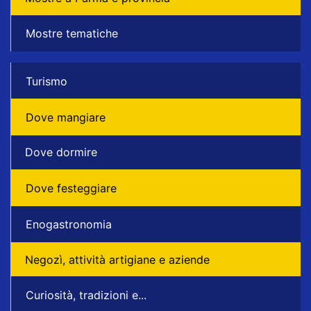
Mostre tematiche
Turismo
Dove mangiare
Dove dormire
Dove festeggiare
Enogastronomia
Negozì, attività artigiane e aziende
Curiosità, tradizioni e...