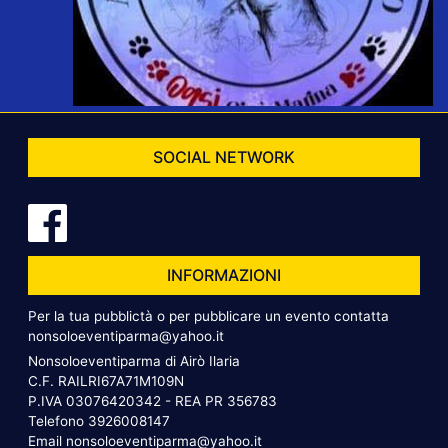
SOCIAL NETWORK
INFORMAZIONI
Per la tua pubblictà o per pubblicare un evento contatta
nonsoloeventiparma@yahoo.it
Nonsoloeventiparma di Airò Ilaria
C.F. RAILRI67A71M109N
P.IVA 03076420342 - REA PR 356783
Telefono
3926008147
Email
nonsoloeventiparma@yahoo.it