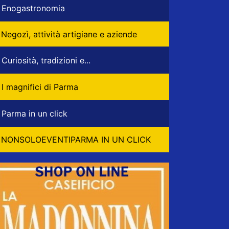
Enogastronomia
Negozì, attività artigiane e aziende
Curiosità, tradizioni e...
I magnifici di Parma
Parma in un click
NONSOLOEVENTIPARMA IN UN CLICK