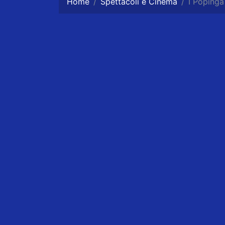
Home
Spettacoli e Cinema
I Popinga