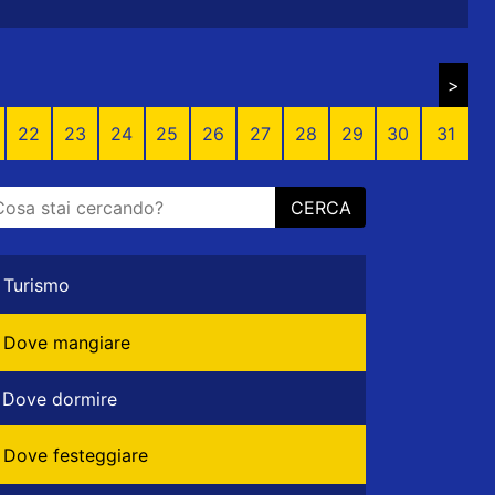
>
22
23
24
25
26
27
28
29
30
31
CERCA
Turismo
Dove mangiare
Dove dormire
Dove festeggiare