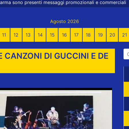
 messaggi promozionali e commerciali
Agosto 2026
11
12
13
14
15
16
17
18
19
20
21
 CANZONI DI GUCCINI E DE