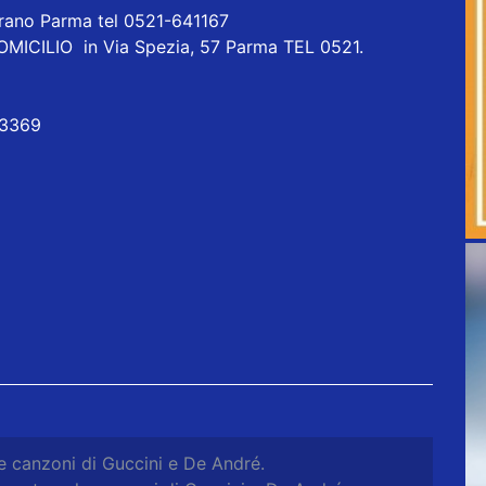
orano Parma tel 0521-641167
ICILIO in Via Spezia, 57 Parma TEL 0521.
 3369
e canzoni di Guccini e De André.