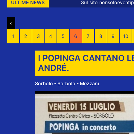
Sul sito nonsoloeventiparma sono presenti
ULTIME NEWS
<
1
2
3
4
5
6
7
8
9
10
I POPINGA CANTANO LE
ANDRÉ.
Sorbolo - Sorbolo - Mezzani