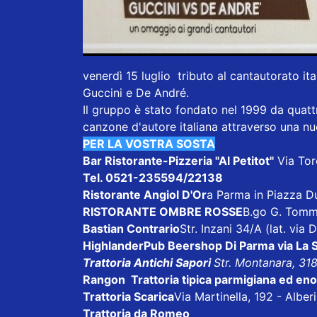
venerdì 15 luglio tributo al cantautorato it
Guccini e De André.
Il gruppo è stato fondato nel 1999 da quattr
canzone d'autore italiana attraverso una nu
PER LA VOSTRA SOSTA
Bar Ristorante-Pizzeria "Al Petitot"
Via Tore
Tel. 0521-235594/22138
Ristorante Angiol D'Or
a Parma in Piazza D
RISTORANTE OMBRE ROSSE
B.go G. Tomm
Bastian Contrario
Str. Inzani 34/A (lat. via
HighlanderPub Beershop
Di Parma via La 
Trattoria Antichi Sapori
Str. Montanara, 31
Rangon Trattoria tipica parmigiana ed en
Trattoria Scarica
Via Martinella, 192 - Albe
Trattoria da Romeo