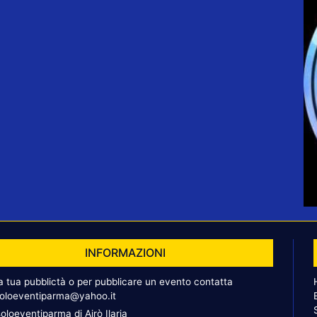
INFORMAZIONI
la tua pubblictà o per pubblicare un evento contatta
oloeventiparma@yahoo.it
oloeventiparma di Airò Ilaria