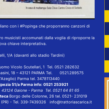
aliano con i
#Popinga
che proporranno canzoni di
o musicisti accomunati dalla voglia di riproporre la
ova chiave interpretativa.
lli, 1/A (davanti allo stadio Tardini)
uomo Vicolo Scutellari, 1 Tel. 0521 282632
asini, 18 – 43121 PARMA Tel. 0521.289575
 D'Azeglio) Parma tel. 3478113440
Spezia 51/a Parma info: 0521 253921
8 43124 Gaione - Parma Tel. 0521 64 81 65
oteca
Borgo delle Colonne, 26 tel. 0521- 231019
ri (PR) - Tel. 339-7439326 info@trattoriascarica.it