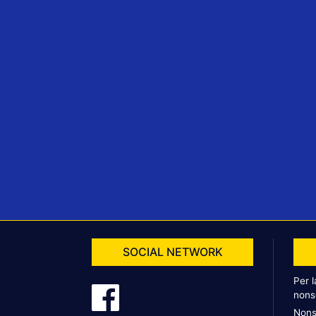
SOCIAL NETWORK
Per 
nons
Nons