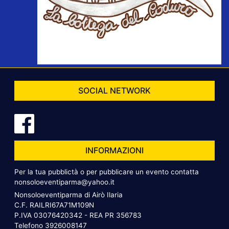
SOCIAL NETWORK
INFORMAZIONI
Per la tua pubblictà o per pubblicare un evento contatta
nonsoloeventiparma@yahoo.it
Nonsoloeventiparma di Airò Ilaria
C.F. RAILRI67A71M109N
P.IVA 03076420342 - REA PR 356783
Telefono
3926008147