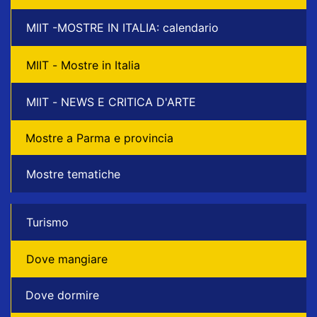
MIIT -MOSTRE IN ITALIA: calendario
MIIT - Mostre in Italia
MIIT - NEWS E CRITICA D'ARTE
Mostre a Parma e provincia
Mostre tematiche
Turismo
Dove mangiare
Dove dormire