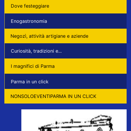
Dove festeggiare
Enogastronomia
Negozì, attività artigiane e aziende
Curiosità, tradizioni e...
I magnifici di Parma
Parma in un click
NONSOLOEVENTIPARMA IN UN CLICK