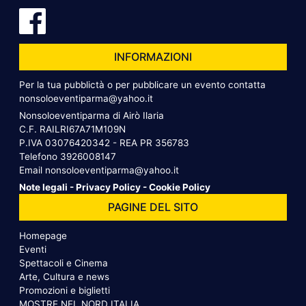
INFORMAZIONI
Per la tua pubblictà o per pubblicare un evento contatta
nonsoloeventiparma@yahoo.it
Nonsoloeventiparma di Airò Ilaria
C.F. RAILRI67A71M109N
P.IVA 03076420342 - REA PR 356783
Telefono
3926008147
Email
nonsoloeventiparma@yahoo.it
Note legali
-
Privacy Policy
-
Cookie Policy
PAGINE DEL SITO
Homepage
Eventi
Spettacoli e Cinema
Arte, Cultura e news
Promozioni e biglietti
MOSTRE NEL NORD ITALIA