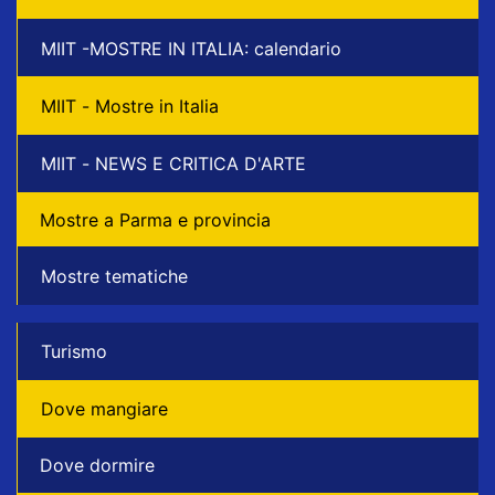
MIIT -MOSTRE IN ITALIA: calendario
MIIT - Mostre in Italia
MIIT - NEWS E CRITICA D'ARTE
Mostre a Parma e provincia
Mostre tematiche
Turismo
Dove mangiare
Dove dormire