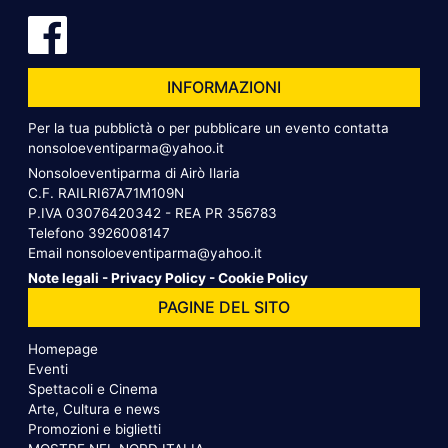
INFORMAZIONI
Per la tua pubblictà o per pubblicare un evento contatta
nonsoloeventiparma@yahoo.it
Nonsoloeventiparma di Airò Ilaria
C.F. RAILRI67A71M109N
P.IVA 03076420342 - REA PR 356783
Telefono
3926008147
Email
nonsoloeventiparma@yahoo.it
Note legali
-
Privacy Policy
-
Cookie Policy
PAGINE DEL SITO
Homepage
Eventi
Spettacoli e Cinema
Arte, Cultura e news
Promozioni e biglietti