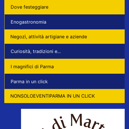
Dove festeggiare
Enogastronomia
Negozì, attività artigiane e aziende
Curiosità, tradizioni e...
I magnifici di Parma
Parma in un click
NONSOLOEVENTIPARMA IN UN CLICK