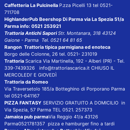
Caffetteria La Pulcinella
P.zza Picelli 13 tel 0521-
711708
HighlanderPub Beershop Di Parma
via La Spezia 51/a
Parma info: 0521 253921
Trattoria Antichi Sapori
Str. Montanara, 318 43124
Gaione - Parma Tel. 0521 64 81 65
Rangon Trattoria tipica parmigiana ed enoteca
Borgo delle Colonne, 26 tel. 0521- 231019
Trattoria
Scarica
Via Martinella, 192 - Alberi (PR) - Tel.
339-7439326
info@trattoriascarica.it
CHIUSO IL
MERCOLEDI’ E GIOVEDÌ
Trattoria da Romeo
Via Traversetolo 185/a Botteghino di Porporano Parma
tel 0521-641167
PIZZA FANTASY
SERVIZIO GRATUITO A DOMICILIO in
Via Spezia, 57 Parma TEL 0521. 257373
Jamaica pub parma
Via Reggio 41/a 43126
Parma0521781357 pizza e hamburger fino a tardi