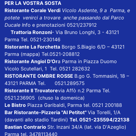
PER LA VOSTRA SOSTA
Ristorante Corale Verdi
Vicolo Asdente, 9 a Parma, e
potete venirci a trovare anche passando dal Parco
Ducale I
nfo e prenotazioni 0521/237912
Trattoria Ronzoni
- Via Bruno Longhi, 3 - 43121
Parma Tel. 0521-230146
Ristorante La Forchetta
Borgo S.Biagio 6/D – 43121
Parma
(mappa)
Tel.0521-208812
Ristorante Angiol D'Or
a Parma in Piazza Duomo
Vicolo Scutellari, 1 Tel. 0521 282632
RISTORANTE OMBRE ROSSE
B.go G. Tommasini, 18 –
43121 PARMA Tel. 0521.289575
Ristorante Il Trovatore
via Affò n.2 Parma Tel.
0521.236905 (chuso la domenica)
Le Bistro
Piazza Garibaldi, Parma tel. 0521 200188
Bar Ristorante-Pizzeria "Al Petitot"
Via Torelli, 1/A
(davanti allo stadio Tardini)
Tel. 0521-235594/22138
Bastian Contrario
Str. Inzani 34/A (lat. via D'Azeglio)
Parma tel. 3478113440