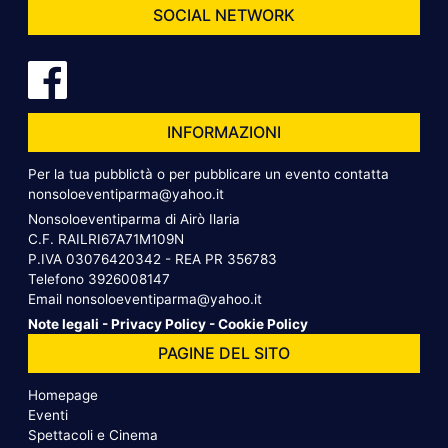
SOCIAL NETWORK
INFORMAZIONI
Per la tua pubblictà o per pubblicare un evento contatta
nonsoloeventiparma@yahoo.it
Nonsoloeventiparma di Airò Ilaria
C.F. RAILRI67A71M109N
P.IVA 03076420342 - REA PR 356783
Telefono
3926008147
Email
nonsoloeventiparma@yahoo.it
Note legali
-
Privacy Policy
-
Cookie Policy
PAGINE DEL SITO
Homepage
Eventi
Spettacoli e Cinema