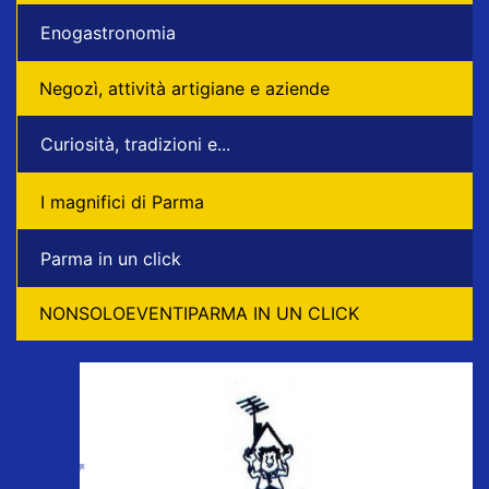
Enogastronomia
Negozì, attività artigiane e aziende
Curiosità, tradizioni e...
I magnifici di Parma
Parma in un click
NONSOLOEVENTIPARMA IN UN CLICK