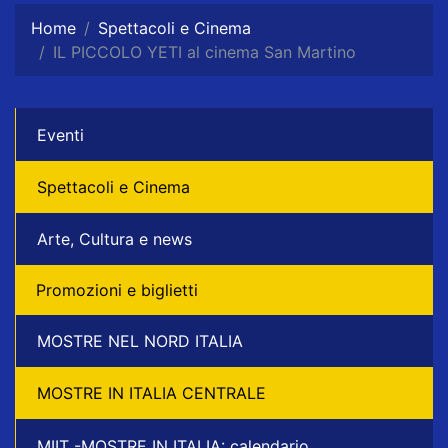
Home
Spettacoli e Cinema
IL PICCOLO YETI al cinema San Martino
Eventi
Spettacoli e Cinema
Arte, Cultura e news
Promozioni e biglietti
MOSTRE NEL NORD ITALIA
MOSTRE IN ITALIA CENTRALE
MIIT -MOSTRE IN ITALIA: calendario