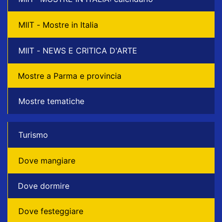
MIIT - Mostre in Italia
MIIT - NEWS E CRITICA D'ARTE
Mostre a Parma e provincia
Mostre tematiche
Turismo
Dove mangiare
Dove dormire
Dove festeggiare