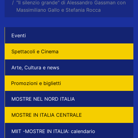
"Il silenzio grande" di Alessandro Gassman con
Massimiliano Gallo e Stefania Rocca
Eventi
Spettacoli e Cinema
Arte, Cultura e news
Promozioni e biglietti
MOSTRE NEL NORD ITALIA
MOSTRE IN ITALIA CENTRALE
MIIT -MOSTRE IN ITALIA: calendario