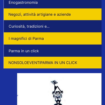
Enogastronomia
Negozì, attività artigiane e aziende
Curiosità, tradizioni e...
I magnifici di Parma
Parma in un click
NONSOLOEVENTIPARMA IN UN CLICK