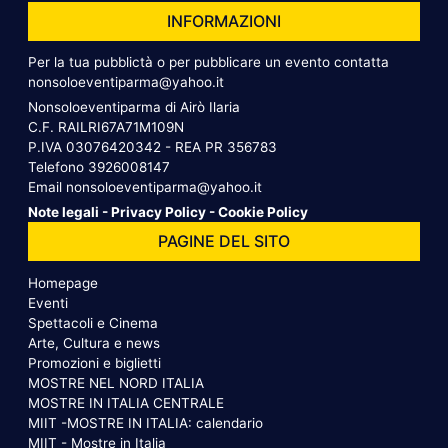
INFORMAZIONI
Per la tua pubblictà o per pubblicare un evento contatta
nonsoloeventiparma@yahoo.it
Nonsoloeventiparma di Airò Ilaria
C.F. RAILRI67A71M109N
P.IVA 03076420342 - REA PR 356783
Telefono
3926008147
Email
nonsoloeventiparma@yahoo.it
Note legali
-
Privacy Policy
-
Cookie Policy
PAGINE DEL SITO
Homepage
Eventi
Spettacoli e Cinema
Arte, Cultura e news
Promozioni e biglietti
MOSTRE NEL NORD ITALIA
MOSTRE IN ITALIA CENTRALE
MIIT -MOSTRE IN ITALIA: calendario
MIIT - Mostre in Italia