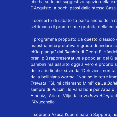
che ha sede nel suggestivo spazio della ex-
D’Acquisto, a pochi passi dalla stessa Casa
Il concerto di sabato fa parte anche della
settimana di promozione gratuita della cul
Il programma proposto da questo classico 
maestria interpretativa n grado di andare 
ch’io pianga” dal
Rinaldo
di Georg F. Händel
brani più rappresentative e popolari del G
bambini ma assurto oggi a vero e proprio si
delle arie liriche: si va da “Deh vieni, non ta
dalla belliniana
Norma
, “Non so le tetre im
Traviata
, “Sì, mi chiamano Mimì” da
La Boh
sempre di Puccini, le Variazioni per Arpa di
Albeniz, l’Aria di Vilja dalla
Vedova Allegra
d
“A’vucchella”.
Il soprano Azusa Kubo è nata a Sapporo, nell