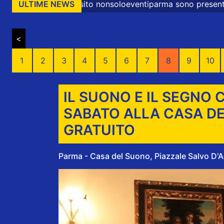
o nonsoloeventiparma sono presenti messaggi promozionali
ULTIME NEWS
<
1
2
3
4
5
6
7
8
9
10
IL SUONO E IL SEGNO
SABATO ALLA CASA D
GRATUITO
Parma - Casa del Suono, Piazzale Salvo D'Ac