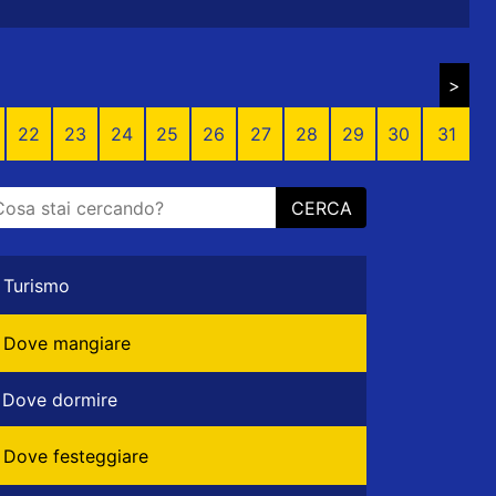
>
22
23
24
25
26
27
28
29
30
31
CERCA
Turismo
Dove mangiare
Dove dormire
Dove festeggiare