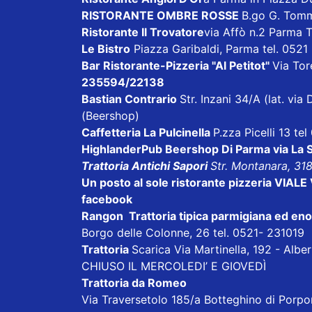
RISTORANTE OMBRE ROSSE
B.go G. Tom
Ristorante Il Trovatore
via Affò n.2 Parma 
Le Bistro
Piazza Garibaldi, Parma tel. 052
Bar Ristorante-Pizzeria "Al Petitot"
Via Tore
235594/22138
Bastian Contrario
Str. Inzani 34/A (lat. v
(Beershop)
Caffetteria La Pulcinella
P.zza Picelli 13 te
HighlanderPub Beershop Di Parma
via La
Trattoria Antichi Sapori
Str. Montanara, 31
Un posto al sole ristorante pizzeria VI
facebook
Rangon Trattoria tipica parmigiana ed en
Borgo delle Colonne, 26 tel. 0521- 231019
Trattoria
Scarica
Via Martinella, 192 - Alb
CHIUSO IL MERCOLEDI’ E GIOVEDÌ
Trattoria da Romeo
Via Traversetolo 185/a Botteghino di Porp