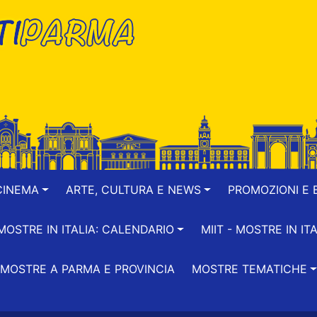
CINEMA
ARTE, CULTURA E NEWS
PROMOZIONI E B
-MOSTRE IN ITALIA: CALENDARIO
MIIT - MOSTRE IN ITA
MOSTRE A PARMA E PROVINCIA
MOSTRE TEMATICHE