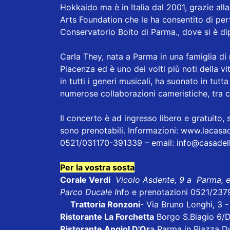
Hokkaido ma è in Italia dal 2001, grazie all
Arts Foundation che le ha consentito di perf
Conservatorio Boito di Parma., dove si è di
Carla They, nata a Parma in una famiglia di
Piacenza ed è uno dei volti più noti della vi
in tutti i generi musicali, ha suonato in tutta 
numerose collaborazioni cameristiche, tra c
Il concerto è ad ingresso libero e gratuito,
sono prenotabili. Informazioni:
www.lacasad
0521/031170-391339 – email:
info@casadell
Per la vostra sosta
Corale Verdi
Vicolo Asdente, 9 a Parma, 
Parco Ducale I
nfo e prenotazioni 0521/237
Trattoria Ronzoni
- Via Bruno Longhi, 3 
Ristorante La Forchetta
Borgo S.Biagio 6/
Ristorante Angiol D'Or
a Parma in Piazza D