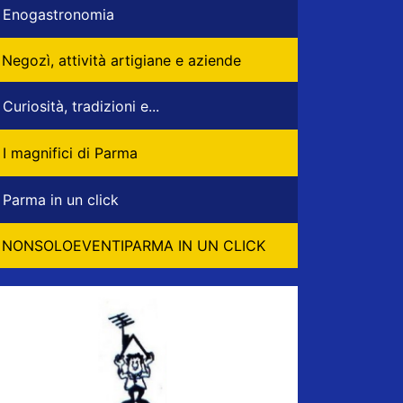
Enogastronomia
Negozì, attività artigiane e aziende
Curiosità, tradizioni e...
I magnifici di Parma
Parma in un click
NONSOLOEVENTIPARMA IN UN CLICK