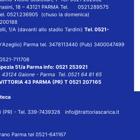
masini, 18 – 43121 PARMA Tel. 0521.289575
Tel. 0521.236905 (chuso la domenica)
1 200188
lli, 1/A (davanti allo stadio Tardini)
Tel. 0521-
ia D'Azeglio) Parma tel. 3478113440 (Pub) 3400047499
l 0521-711708
 Spezia 51/a Parma info: 0521 253921
8 43124 Gaione - Parma Tel. 0521 64 81 65
ALE VITTORIA 43 PARMA (PR) T 0521 207165
oteca
eri (PR) - Tel. 339-7439326
info@trattoriascarica.it
orano Parma tel 0521-641167