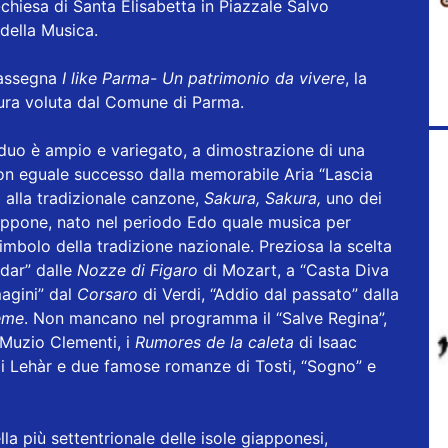
chiesa di Santa Elisabetta in Piazzale Salvo
 della Musica.
 rassegna
I like Parma- Un patrimonio da vivere
, la
tura voluta dal Comune di Parma.
duo è ampio e variegato, a dimostrazione di una
con eguale successo dalla memorabile Aria “Lascia
 alla tradizionale canzone,
Sakura, Sakura,
uno dei
iappone, nato nel periodo Edo quale musica per
mbolo della tradizione nazionale. Preziosa la scelta
rdar” dalle
Nozze di Figaro
di Mozart, a “Casta Diva
magini” dal
Corsaro
di Verdi, “Addio dal passato” dalla
ème
. Non mancano nel programma il “Salve Regina”,
 Muzio Clementi, i
Rumores de la caleta
di Isaac
i Lehàr e due famose romanze di Tosti, “Sogno” e
a più settentrionale delle isole giapponesi,