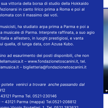
a sua vittoria della borsa di studio della Hokkaido
ezionarsi in canto lirico prima a Roma e poi al
plomata con il massimo dei voti.
 musicisti, ha studiato arpa prima a Parma e poi a
ta musicale di Parma. Interprete raffinata, a suo agio
Italia e all’estero, in luoghi prestigiosi, e vanta
ui quella, di lunga data, con Azusa Kubo.
 sino ad esaurimento dei posti disponibili, che non
ellamusica.it
–
www.fondazionetoscanini.it
, tel.
amusica.it
–
biglietteria@fondazionetoscanini.it
e potete venirci a trovare anche passando dal
912
- 43121 Parma Tel. 0521-230146
D – 43121 Parma
(mappa)
Tel.0521-208812
uomo Vicolo Scutellari, 1 Tel. 0521 282632