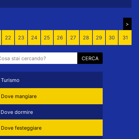
>
22
23
24
25
26
27
28
29
30
31
CERCA
Turismo
Dove mangiare
Dove dormire
Dove festeggiare