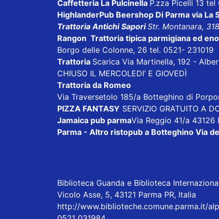
Caffetteria La Pulcinella
P.zza Picelli 13 te
HighlanderPub Beershop Di Parma
via La
Trattoria Antichi Sapori
Str. Montanara, 31
Rangon Trattoria tipica parmigiana ed en
Borgo delle Colonne, 26 tel. 0521- 231019
Trattoria
Scarica
Via Martinella, 192 - Alb
CHIUSO IL MERCOLEDI’ E GIOVEDÌ
Trattoria da Romeo
Via Traversetolo 185/a Botteghino di Porp
PIZZA FANTASY
SERVIZIO GRATUITO A DOM
Jamaica pub parma
Via Reggio 41/a 43126
Parma - Altro ristopub a Botteghino
Via de
Biblioteca Guanda e Biblioteca Internazionale
Vicolo Asse, 5, 43121 Parma PR, Italia
http://www.biblioteche.comune.parma.it/alp
0521 031984