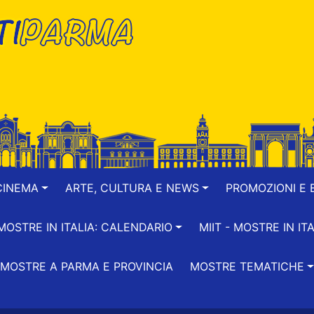
CINEMA
ARTE, CULTURA E NEWS
PROMOZIONI E B
-MOSTRE IN ITALIA: CALENDARIO
MIIT - MOSTRE IN ITA
MOSTRE A PARMA E PROVINCIA
MOSTRE TEMATICHE