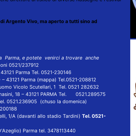
i Argento Vivo, ma aperto a tutti sino ad
 a Parma, e potete venirci a trovare anche
ioni 0521/237912
- 43121 Parma Tel. 0521-230146
D – 43121 Parma
(mappa)
Tel.0521-208812
uomo Vicolo Scutellari, 1 Tel. 0521 282632
masini, 18 – 43121 PARMA Tel. 0521.289575
Tel. 0521.236905 (chuso la domenica)
1 200188
lli, 1/A (davanti allo stadio Tardini)
Tel. 0521-
a D'Azeglio) Parma tel. 3478113440