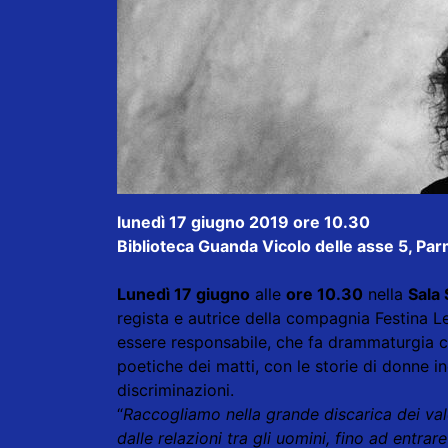
lunedì 17 giugno 2019 ore 10.30
Biblioteca Guanda Vicolo delle asse 5, Pa
Lunedì 17 giugno
alle
ore 10.30
nella
Sala 
regista e autrice della compagnia Festina Le
essere responsabile, che fa drammaturgia co
poetiche dei matti, con le storie di donne in
discriminazioni.
“
Raccogliamo nella grande discarica dei val
dalle relazioni tra gli uomini, fino ad entrare