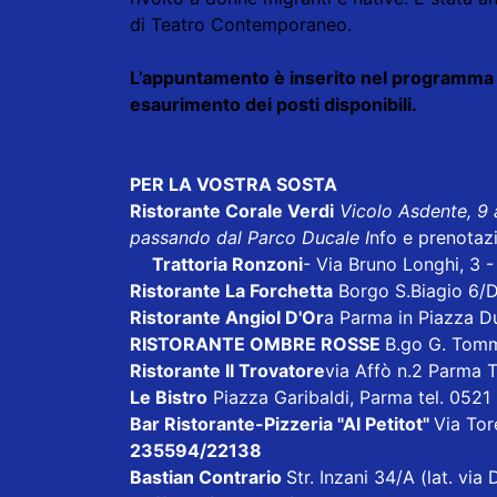
di Teatro Contemporaneo.
L’appuntamento è inserito nel programma d
esaurimento dei posti disponibili.
PER LA VOSTRA SOSTA
Ristorante Corale Verdi
Vicolo Asdente, 9
passando dal Parco Ducale I
nfo e prenotaz
Trattoria Ronzoni
- Via Bruno Longhi, 3 
Ristorante La Forchetta
Borgo S.Biagio 6/
Ristorante Angiol D'Or
a Parma in Piazza D
RISTORANTE OMBRE ROSSE
B.go G. Tom
Ristorante Il Trovatore
via Affò n.2 Parma 
Le Bistro
Piazza Garibaldi, Parma tel. 052
Bar Ristorante-Pizzeria "Al Petitot"
Via Tore
235594/22138
Bastian Contrario
Str. Inzani 34/A (lat. vi