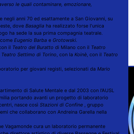
traverso le quali contaminare, emozionare,
ste negli anni 70 ed esattamente a San Giovanni, su
rieste, dove
Basaglia
ha realizzato forse l'unica
luogo ha sede la sua prima compagnia teatrale.
ri come
Eugenio Barba
e
Grotowski.
con il
Teatro del Buratto
di Milano con il
Teatro
l
Teatro Settimo di Torino
, con la
Koinè
, con il
Teatro
aboratorio per giovani registi, selezionati da
Mario
artimento di Salute Mentale e dal 2003 con l’AUSL
milia portando avanti un progetto di laboratorio
 centri, nasce così
Stazioni di Confine
, gruppo
chemi che collaborano con Andreina Garella nella
one Vagamonde cura un laboratorio permanente
nche direttore artistico di diverse Rassegne e Festival