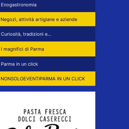
Enogastronomia
Negozì, attività artigiane e aziende
Curiosità, tradizioni e...
I magnifici di Parma
Parma in un click
NONSOLOEVENTIPARMA IN UN CLICK