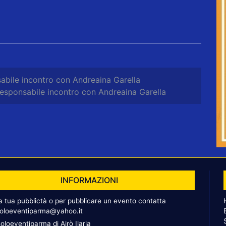
sabile incontro con Andreaina Garella
 responsabile incontro con Andreaina Garella
INFORMAZIONI
la tua pubblictà o per pubblicare un evento contatta
oloeventiparma@yahoo.it
oloeventiparma di Airò Ilaria