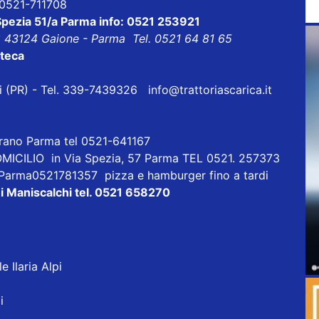
l 0521-711708
 Spezia 51/a Parma info: 0521 253921
8 43124 Gaione - Parma Tel. 0521 64 81 65
oteca
eri (PR) - Tel. 339-7439326
info@trattoriascarica.it
orano Parma tel 0521-641167
ICILIO in Via Spezia, 57 Parma TEL 0521. 257373
 Parma0521781357 pizza e hamburger fino a tardi
i Maniscalchi tel. 0521 658270
 Ilaria Alpi
i