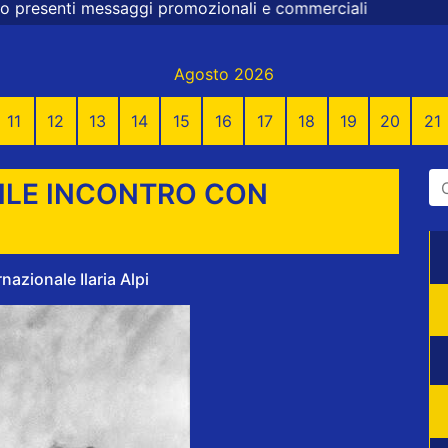
promozionali e commerciali
Agosto 2026
11
12
13
14
15
16
17
18
19
20
21
ILE INCONTRO CON
nazionale Ilaria Alpi