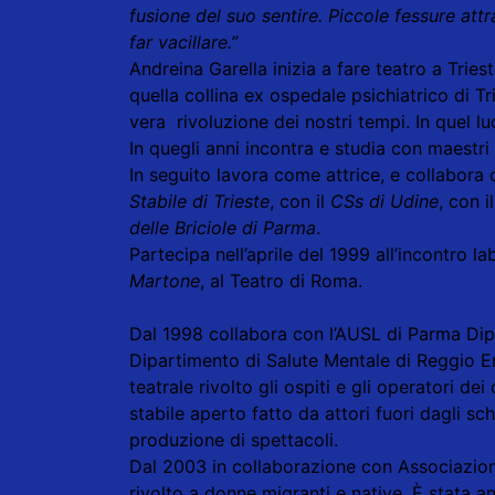
fusione del suo sentire. Piccole fessure at
far vacillare.”
Andreina Garella inizia a fare teatro a Trie
quella collina ex ospedale psichiatrico di T
vera rivoluzione dei nostri tempi. In quel 
In quegli anni incontra e studia con maest
In seguito lavora come attrice, e collabora 
Stabile di Trieste
, con il
CSs di Udine
, con i
delle Briciole di Parma
.
Partecipa nell’aprile del 1999 all’incontro l
Martone
, al Teatro di Roma.
Dal 1998 collabora con l’AUSL di Parma Dip
Dipartimento di Salute Mentale di Reggio E
teatrale rivolto gli ospiti e gli operatori dei
stabile aperto fatto da attori fuori dagli s
produzione di spettacoli.
Dal 2003 in collaborazione con Associazi
rivolto a donne migranti e native. È stata a