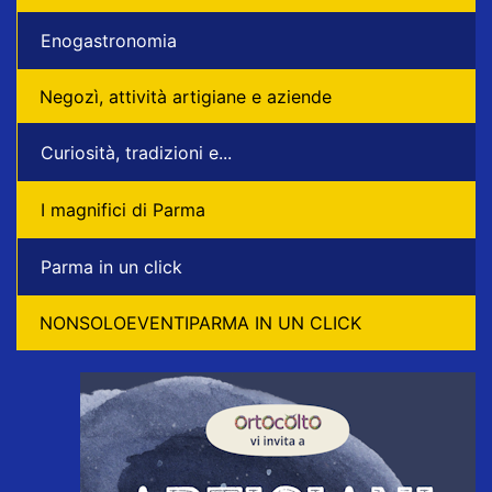
Enogastronomia
Negozì, attività artigiane e aziende
Curiosità, tradizioni e...
I magnifici di Parma
Parma in un click
NONSOLOEVENTIPARMA IN UN CLICK