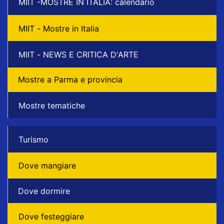
MIIT -MOSTRE IN ITALIA: calendario
MIIT - Mostre in Italia
MIIT - NEWS E CRITICA D'ARTE
Mostre a Parma e provincia
Mostre tematiche
Turismo
Dove mangiare
Dove dormire
Dove festeggiare