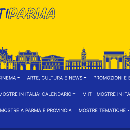
CINEMA
ARTE, CULTURA E NEWS
PROMOZIONI E B
-MOSTRE IN ITALIA: CALENDARIO
MIIT - MOSTRE IN ITA
MOSTRE A PARMA E PROVINCIA
MOSTRE TEMATICHE