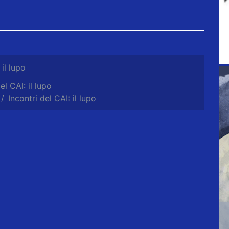
 il lupo
el CAI: il lupo
Incontri del CAI: il lupo