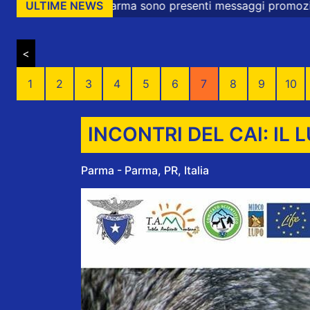
rma sono presenti messaggi promozionali e commerciali
ULTIME NEWS
<
1
2
3
4
5
6
7
8
9
10
INCONTRI DEL CAI: IL 
Parma - Parma, PR, Italia