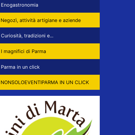
Enogastronomia
Negozì, attività artigiane e aziende
Curiosità, tradizioni e...
I magnifici di Parma
Parma in un click
NONSOLOEVENTIPARMA IN UN CLICK