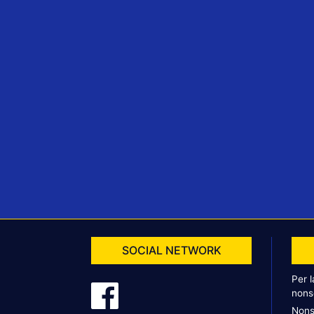
SOCIAL NETWORK
Per 
nons
Nons