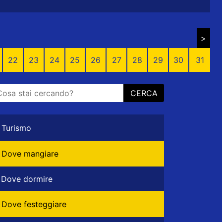
>
22
23
24
25
26
27
28
29
30
31
CERCA
Turismo
Dove mangiare
Dove dormire
Dove festeggiare