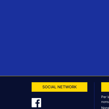
SOCIAL NETWORK
Per 
nons
Nons