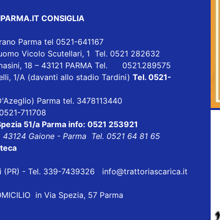
PARMA.IT CONSIGLIA
orano Parma tel 0521-641167
uomo Vicolo Scutellari, 1 Tel. 0521 282632
masini, 18 – 43121 PARMA Tel. 0521.289575
lli, 1/A (davanti allo stadio Tardini)
Tel. 0521-
a D'Azeglio) Parma tel. 3478113440
l 0521-711708
 Spezia 51/a Parma info: 0521 253921
8 43124 Gaione - Parma Tel. 0521 64 81 65
oteca
eri (PR) - Tel. 339-7439326
info@trattoriascarica.it
ICILIO in Via Spezia, 57 Parma