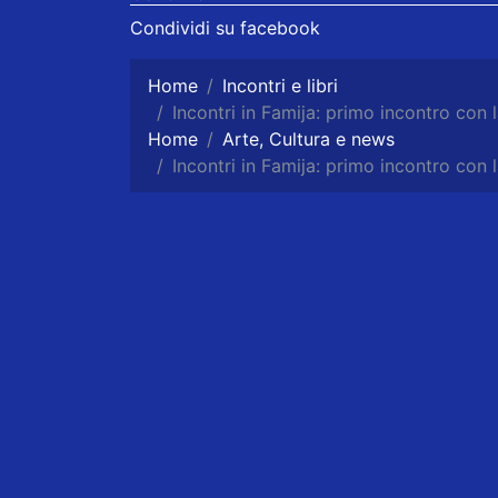
Condividi su facebook
Home
Incontri e libri
Incontri in Famija: primo incontro co
Home
Arte, Cultura e news
Incontri in Famija: primo incontro co