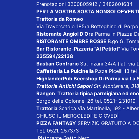
Prenotazioni 3200805912 / 3482601684
PER LA VOSTRA SOSTA NONSOLOEVENTI
Trattoria da Romeo
Via Traversetolo 185/a Botteghino di Porp
Ristorante Angiol D'Or
a Parma in Piazza D
RISTORANTE OMBRE ROSSE
B.go G. Tom
Bar Ristorante-Pizzeria "Al Petitot"
Via Tore
235594/22138
Bastian Contrario
Str. Inzani 34/A (lat. vi
Caffetteria La Pulcinella
P.zza Picelli 13 te
HighlanderPub Beershop Di Parma
via La
Trattoria Antichi Sapori
Str. Montanara, 31
Rangon Trattoria tipica parmigiana ed en
Borgo delle Colonne, 26 tel. 0521- 231019
Trattoria
Scarica
Via Martinella, 192 - Alb
CHIUSO IL MERCOLEDI’ E GIOVEDÌ
PIZZA FANTASY
SERVIZIO GRATUITO A DOM
TEL 0521. 257373
Ristorante Gatto Nero