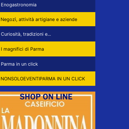
Enogastronomia
Negozì, attività artigiane e aziende
Curiosità, tradizioni e...
I magnifici di Parma
Parma in un click
NONSOLOEVENTIPARMA IN UN CLICK