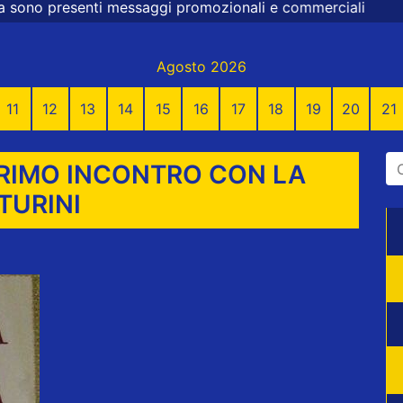
saggi promozionali e commerciali
Agosto 2026
11
12
13
14
15
16
17
18
19
20
21
 PRIMO INCONTRO CON LA
TURINI