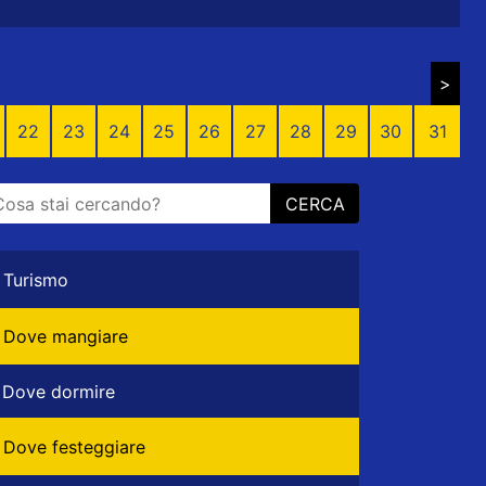
>
22
23
24
25
26
27
28
29
30
31
CERCA
Turismo
Dove mangiare
Dove dormire
Dove festeggiare