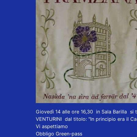
Giovedì 14 alle ore 16,30 in Sala Barilla si
VENTURINI dal titolo: "In principio era il Ca
Vi aspettiamo
Obbligo Green-pass