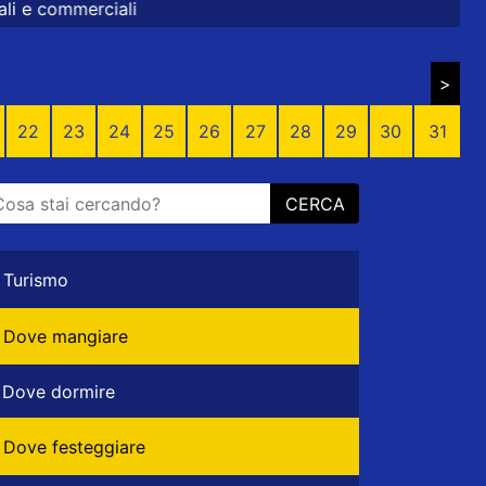
>
22
23
24
25
26
27
28
29
30
31
CERCA
Turismo
Dove mangiare
Dove dormire
Dove festeggiare