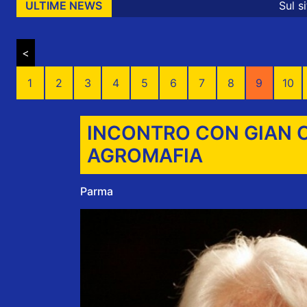
Sul sito nonsoloeventiparm
ULTIME NEWS
<
1
2
3
4
5
6
7
8
9
10
INCONTRO CON GIAN C
AGROMAFIA
Parma