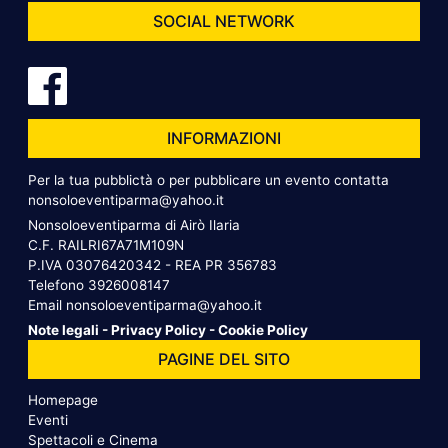
SOCIAL NETWORK
INFORMAZIONI
Per la tua pubblictà o per pubblicare un evento contatta
nonsoloeventiparma@yahoo.it
Nonsoloeventiparma di Airò Ilaria
C.F. RAILRI67A71M109N
P.IVA 03076420342 - REA PR 356783
Telefono
3926008147
Email
nonsoloeventiparma@yahoo.it
Note legali
-
Privacy Policy
-
Cookie Policy
PAGINE DEL SITO
Homepage
Eventi
Spettacoli e Cinema