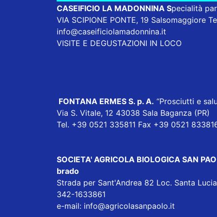
CASEIFICIO LA MADONNINA
S
pecialità pa
VIA SCIPIONE PONTE, 19 Salsomaggiore T
info@caseificiolamadonnina.it
VISITE E DEGUSTAZIONI IN LOCO
FONTANA ERMES S. p. A
.
“Prosciutti e salu
Via S. Vitale, 12 43038 Sala Baganza (PR)
Tel. +39 0521 335811 Fax +39 0521 83381
SOCIETA' AGRICOLA BIOLOGICA SAN PAOLO sp
brado
Strada per Sant'Andrea 82 Loc. Santa Luc
342-1633861
e-mail:
info@agricolasanpaolo.it