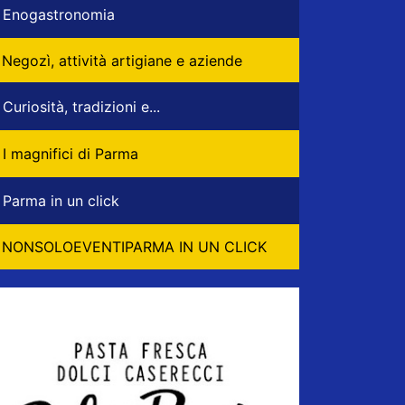
Enogastronomia
Negozì, attività artigiane e aziende
Curiosità, tradizioni e...
I magnifici di Parma
Parma in un click
NONSOLOEVENTIPARMA IN UN CLICK