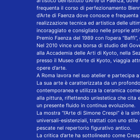
artistico dell’Istituto d’Arte di Faenza, do
frequenta il corso di perfezionamento Bienna
d’Arte di Faenza dove conosce e frequenta lo
realizzazione tecnica ed artistica delle ult
incoraggiato e consigliato nelle proprie att
Premio Faenza del 1989 con l’opera “Baffi”,
Nel 2010 vince una borsa di studio del Gov
alla Accademia delle Arti di Kyoto, nella S
presso il Museo d’Arte di Kyoto, viaggia at
opere d’arte.
A Roma lavora nel suo atelier e partecipa a P
La sua arte è caratterizzata da un profondo
contemporanea e utilizza la ceramica come 
alla pittura, riflettendo un’estetica che cit
un presente fluido in continua evoluzione.
La mostra “l’Arte di Simone Crespi” è la si
universali-esistenziali, trattati con uno stile
pescate nel repertorio figurativo antico.
La critica d’arte ha sottolineato come Cresp