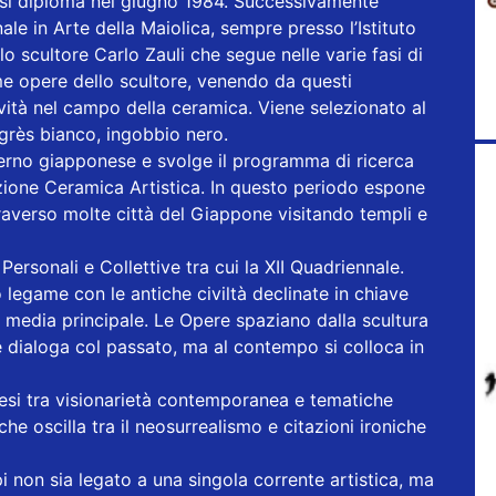
ve si diploma nel giugno 1984. Successivamente
le in Arte della Maiolica, sempre presso l’Istituto
 scultore Carlo Zauli che segue nelle varie fasi di
ime opere dello scultore, venendo da questi
ività nel campo della ceramica. Viene selezionato al
 grès bianco, ingobbio nero.
erno giapponese e svolge il programma di ricerca
ezione Ceramica Artistica. In questo periodo espone
traverso molte città del Giappone visitando templi e
ersonali e Collettive tra cui la XII Quadriennale.
 legame con le antiche civiltà declinate in chiave
media principale. Le Opere spaziano dalla scultura
a e dialoga col passato, ma al contempo si colloca in
ntesi tra visionarietà contemporanea e tematiche
 che oscilla tra il neosurrealismo e citazioni ironiche
i non sia legato a una singola corrente artistica, ma