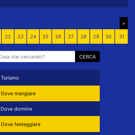
>
22
23
24
25
26
27
28
29
30
31
CERCA
Turismo
Dove mangiare
Dove dormire
Dove festeggiare