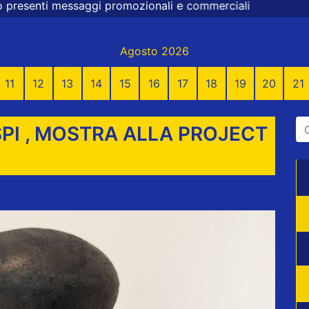
zionali e commerciali
Agosto 2026
11
12
13
14
15
16
17
18
19
20
21
SPI , MOSTRA ALLA PROJECT