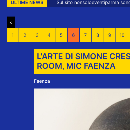
Sul sito nonsoloeventiparma sono presenti messaggi promo
ULTIME NEWS
<
1
2
3
4
5
6
7
8
9
10
L'ARTE DI SIMONE CRE
ROOM, MIC FAENZA
Faenza