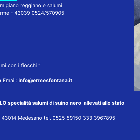
rmigiano reggiano e salumi
erme - 43039 0524/570905
mi con i fiocchi “
6 Email:
info@ermesfontana.it
ecialità salumi di suino nero allevati allo stato
ia 43014 Medesano tel. 0525 59150 333 3967895