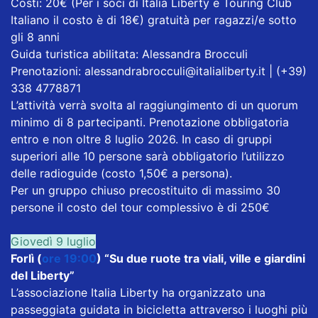
Costi: 20€ (Per i soci di Italia Liberty e Touring Club
Italiano il costo è di 18€) gratuità per ragazzi/e sotto
gli 8 anni
Guida turistica abilitata: Alessandra Brocculi
Prenotazioni: alessandrabrocculi@italialiberty.it | (+39)
338 4778871
L’attività verrà svolta al raggiungimento di un quorum
minimo di 8 partecipanti. Prenotazione obbligatoria
entro e non oltre 8 luglio 2026. In caso di gruppi
superiori alle 10 persone sarà obbligatorio l’utilizzo
delle radioguide (costo 1,50€ a persona).
Per un gruppo chiuso precostituito di massimo 30
persone il costo del tour complessivo è di 250€
Giovedì 9 luglio
Forlì (
ore 19:00
) “Su due ruote tra viali, ville e giardini
del Liberty”
L’associazione Italia Liberty ha organizzato una
passeggiata guidata in bicicletta attraverso i luoghi più