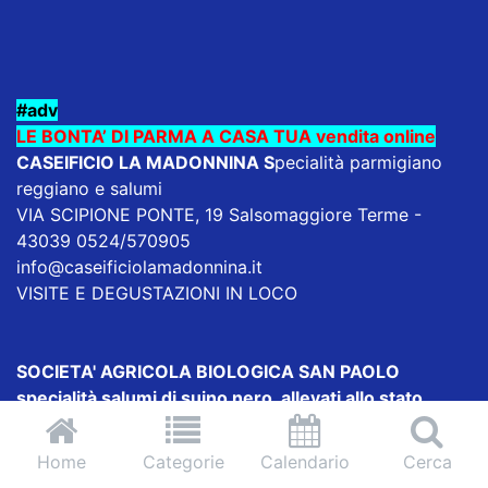
#adv
LE BONTA’ DI PARMA A CASA TUA vendita online
CASEIFICIO LA MADONNINA
S
pecialità parmigiano
reggiano e salumi
VIA SCIPIONE PONTE, 19 Salsomaggiore Terme -
43039 0524/570905
info@caseificiolamadonnina.it
VISITE E DEGUSTAZIONI IN LOCO
SOCIETA' AGRICOLA BIOLOGICA SAN PAOLO
specialità salumi di suino nero allevati allo stato
brado
Strada per Sant'Andrea 82 Loc. Santa Lucia 43014
Home
Categorie
Calendario
Cerca
Medesano tel. 0525 59150 333 3967895 342-1633861