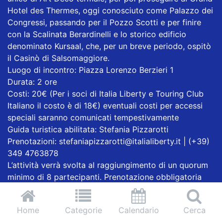
Hotel des Thermes, oggi conosciuto come Palazzo dei
Congressi, passando per il Pozzo Scotti e per finire
con la Scalinata Berardinelli e lo storico edificio
denominato Kursaal, che, per un breve periodo, ospitò
il Casinò di Salsomaggiore.
Luogo di incontro: Piazza Lorenzo Berzieri 1
Durata: 2 ore
Costi: 20€ (Per i soci di Italia Liberty e Touring Club
Italiano il costo è di 18€) eventuali costi per accessi
speciali saranno comunicati tempestivamente
Guida turistica abilitata: Stefania Pizzarotti
Prenotazioni: stefaniapizzarotti@italialiberty.it | (+39)
349 4763878
L’attività verrà svolta al raggiungimento di un quorum
minimo di 8 partecipanti. Prenotazione obbligatoria
entro e non oltre il giorno 8 luglio 2026. In caso di
gruppi superiori alle 10 persone sarà obbligatorio
Home
Categorie
Calendario
Cerca
l’utilizzo delle radioguide (costo 1,50€ a persona)