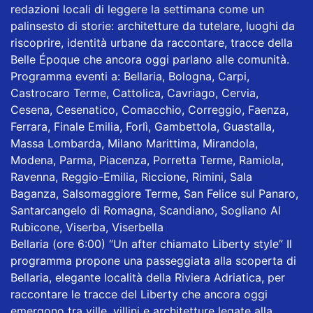
redazioni locali di leggere la settimana come un
palinsesto di storie: architetture da tutelare, luoghi da
riscoprire, identità urbane da raccontare, tracce della
Belle Époque che ancora oggi parlano alle comunità.
Programma eventi a: Bellaria, Bologna, Carpi,
Castrocaro Terme, Cattolica, Cavriago, Cervia,
Cesena, Cesenatico, Comacchio, Correggio, Faenza,
Ferrara, Finale Emilia, Forlì, Gambettola, Guastalla,
Massa Lombarda, Milano Marittima, Mirandola,
Modena, Parma, Piacenza, Porretta Terme, Ramiola,
Ravenna, Reggio-Emilia, Riccione, Rimini, Sala
Baganza, Salsomaggiore Terme, San Felice sul Panaro,
Santarcangelo di Romagna, Scandiano, Sogliano Al
Rubicone, Viserba, Viserbella
Bellaria (ore 6:00) “Un after chiamato Liberty style” Il
programma propone una passeggiata alla scoperta di
Bellaria, elegante località della Riviera Adriatica, per
raccontare le tracce del Liberty che ancora oggi
emergono tra ville, villini e architetture legate alla