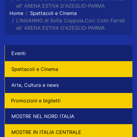
all' ARENA ESTIVA D'AZEGLIO-PARMA
Home
Spettacoli e Cinema
L'INGANNO di Sofia Coppola.Con: Colin Farrell
all' ARENA ESTIVA D'AZEGLIO-PARMA
Eventi
Spettacoli e Cinema
Arte, Cultura e news
Promozioni e biglietti
MOSTRE NEL NORD ITALIA
MOSTRE IN ITALIA CENTRALE