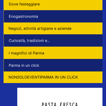
Dove festeggiare
Enogastronomia
Negozì, attività artigiane e aziende
Curiosità, tradizioni e...
I magnifici di Parma
Parma in un click
NONSOLOEVENTIPARMA IN UN CLICK