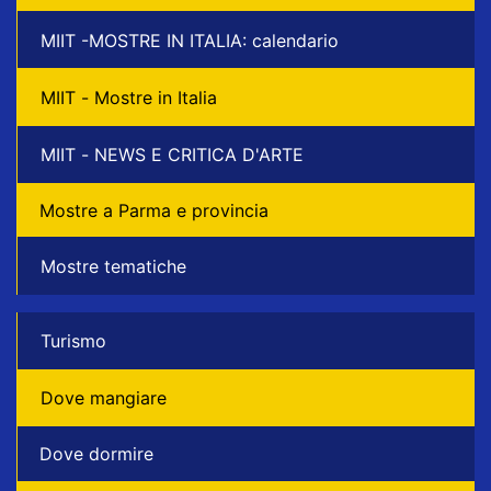
MIIT -MOSTRE IN ITALIA: calendario
MIIT - Mostre in Italia
MIIT - NEWS E CRITICA D'ARTE
Mostre a Parma e provincia
Mostre tematiche
Turismo
Dove mangiare
Dove dormire