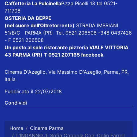
Caffetteria La Pulcinella
P.zza Picelli 13 tel 0521-
711708
OSTERIA DA BEPPE
(nel cuore dell'Oltretorrente)
STRADA IMBRIANI
51/B/C PARMA (PR) Tel.
0521 206508
-
348 0437426
- F 0521 206508
Un posto al sole
ristorante pizzeria VIALE VITTORIA
43 PARMA (PR) T 0521 207165
facebook
Cinema D'Azeglio, Via Massimo D'Azeglio, Parma, PR,
Italia
Pubblicato il 22/07/2018
Condividi
Home
Cinema Parma
L'INGANNO di Sofia Coppola.Con: Colin Farrell