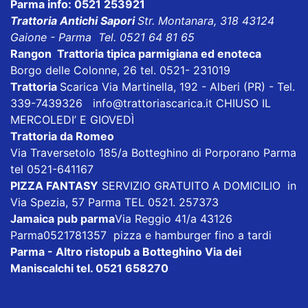
Parma info: 0521 253921
Trattoria Antichi Sapori
Str. Montanara, 318 43124
Gaione - Parma Tel. 0521 64 81 65
Rangon Trattoria tipica parmigiana ed enoteca
Borgo delle Colonne, 26 tel. 0521- 231019
Trattoria
Scarica
Via Martinella, 192 - Alberi (PR) - Tel.
339-7439326
info@trattoriascarica.it
CHIUSO IL
MERCOLEDI’ E GIOVEDÌ
Trattoria da Romeo
Via Traversetolo 185/a Botteghino di Porporano Parma
tel 0521-641167
PIZZA FANTASY
SERVIZIO GRATUITO A DOMICILIO in
Via Spezia, 57 Parma TEL 0521. 257373
Jamaica pub parma
Via Reggio 41/a 43126
Parma0521781357 pizza e hamburger fino a tardi
Parma - Altro ristopub a Botteghino
Via dei
Maniscalchi tel. 0521 658270