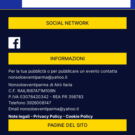
SOCIAL NETWORK
INFORMAZIONI
Per la tua pubblictà o per pubblicare un evento contatta
nonsoloeventiparma@yahoo.it
Nonsoloeventiparma di Airò Ilaria
C.F. RAILRI67A71M109N
P.IVA 03076420342 - REA PR 356783
Telefono
3926008147
Email
nonsoloeventiparma@yahoo.it
Note legali
-
Privacy Policy
-
Cookie Policy
PAGINE DEL SITO