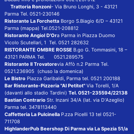
Trattoria Ronzoni
- Via Bruno Longhi, 3 - 43121
Parma Tel. 0521-230146
Ristorante La Forchetta
Borgo S.Biagio 6/D – 43121
Parma
(mappa)
Tel.0521-208812
Ristorante Angiol D'Or
a Parma in Piazza Duomo
Vicolo Scutellari, 1 Tel. 0521 282632
RISTORANTE OMBRE ROSSE
B.go G. Tommasini, 18 –
43121 PARMA Tel. 0521.289575
Ristorante Il Trovatore
via Affò n.2 Parma Tel.
0521.236905 (chuso la domenica)
Le Bistro
Piazza Garibaldi, Parma tel. 0521 200188
Bar Ristorante-Pizzeria "Al Petitot"
Via Torelli, 1/A
(davanti allo stadio Tardini)
Tel. 0521-235594/22138
Bastian Contrario
Str. Inzani 34/A (lat. via D'Azeglio)
Parma tel. 3478113440
Caffetteria La Pulcinella
P.zza Picelli 13 tel 0521-
711708
HighlanderPub Beershop Di Parma
via La Spezia 51/a