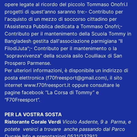
opere legate al ricordo del piccolo Tommaso Onofri.I
progetti di quest'anno saranno tre:- Contributo per
l'acquisto di un mezzo di soccorso cittadino per
l'Assistenza Pubblica dedicata a Tommaso Onofri;-
Contributo per il mantenimento della Scuola Tommy in
Bangladesh gestita dall'associazione parmigiana "Il
FilodiJuta";- Contributo per il mantenimento o la
"sopravvivenza" della scuola asilo Coulliaux di San
Prospero Parmense.
Per ulteriori informazioni, è disponibile un indirizzo di
posta elettronica (f70freesport@gmail.com), il sito
internet www.f70freesport.it oppure consultare le
pagine facebook “La Corsa di Tommy” e
“F70Freesport”.
PER LA VOSTRA SOSTA
Ristorante Corale Verdi
Vicolo Asdente, 9 a Parma, e
potete venirci a trovare anche passando dal Parco
Ducale I
nfo e prenotazioni 0521/237912