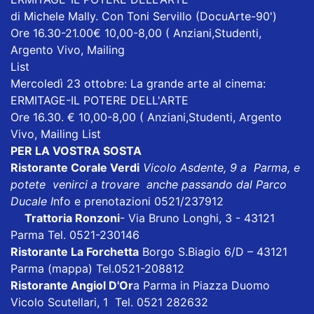
di Michele Mally. Con Toni Servillo (DocuArte-90')
Ore 16.30-21.00€ 10,00-8,00 ( Anziani,Studenti,
Argento Vivo, Mailing
List
Mercoledì 23 ottobre: La grande arte al cinema:
ERMITAGE-IL POTERE DELL'ARTE
Ore 16.30. € 10,00-8,00 ( Anziani,Studenti, Argento
Vivo, Mailing List
PER LA VOSTRA SOSTA
Ristorante Corale Verdi
Vicolo Asdente, 9 a Parma, e
potete venirci a trovare anche passando dal Parco
Ducale I
nfo e prenotazioni 0521/237912
Trattoria Ronzoni
- Via Bruno Longhi, 3 - 43121
Parma Tel. 0521-230146
Ristorante La Forchetta
Borgo S.Biagio 6/D – 43121
Parma
(mappa)
Tel.0521-208812
Ristorante Angiol D'Or
a Parma in Piazza Duomo
Vicolo Scutellari, 1 Tel. 0521 282632