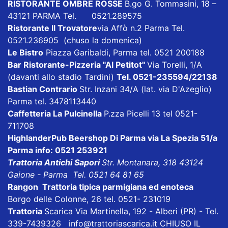
RISTORANTE OMBRE ROSSE
B.go G. Tommasini, 18 –
43121 PARMA Tel. 0521.289575
Ristorante Il Trovatore
via Affò n.2 Parma Tel.
0521.236905 (chuso la domenica)
Le Bistro
Piazza Garibaldi, Parma tel. 0521 200188
Bar Ristorante-Pizzeria "Al Petitot"
Via Torelli, 1/A
(davanti allo stadio Tardini)
Tel. 0521-235594/22138
Bastian Contrario
Str. Inzani 34/A (lat. via D'Azeglio)
Parma tel. 3478113440
Caffetteria La Pulcinella
P.zza Picelli 13 tel 0521-
711708
HighlanderPub Beershop Di Parma
via La Spezia 51/a
Parma info: 0521 253921
Trattoria Antichi Sapori
Str. Montanara, 318 43124
Gaione - Parma Tel. 0521 64 81 65
Rangon Trattoria tipica parmigiana ed enoteca
Borgo delle Colonne, 26 tel. 0521- 231019
Trattoria
Scarica
Via Martinella, 192 - Alberi (PR) - Tel.
339-7439326
info@trattoriascarica.it
CHIUSO IL