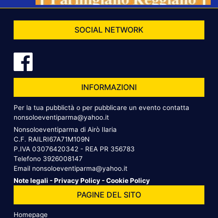
SOCIAL NETWORK
INFORMAZIONI
Per la tua pubblictà o per pubblicare un evento contatta
nonsoloeventiparma@yahoo.it
Nonsoloeventiparma di Airò Ilaria
C.F. RAILRI67A71M109N
P.IVA 03076420342 - REA PR 356783
Telefono
3926008147
Email
nonsoloeventiparma@yahoo.it
Note legali
-
Privacy Policy
-
Cookie Policy
PAGINE DEL SITO
Homepage