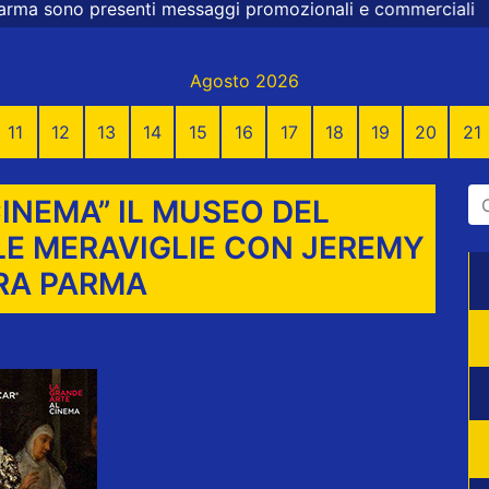
nti messaggi promozionali e commerciali
Agosto 2026
11
12
13
14
15
16
17
18
19
20
21
INEMA” IL MUSEO DEL
E MERAVIGLIE CON JEREMY
RA PARMA