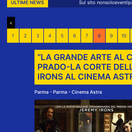
Sul sito nonsoloeventiparma sono prese
ULTIME NEWS
<
1
2
3
4
5
6
7
8
9
10
“LA GRANDE ARTE AL C
PRADO-LA CORTE DELL
IRONS AL CINEMA AST
Parma - Parma - Cinema Astra