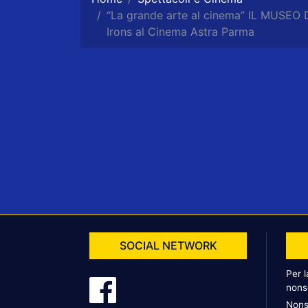
“La grande arte al cinema” IL MUSEO 
Irons al Cinema Astra Parma
SOCIAL NETWORK
Per 
nons
Nons