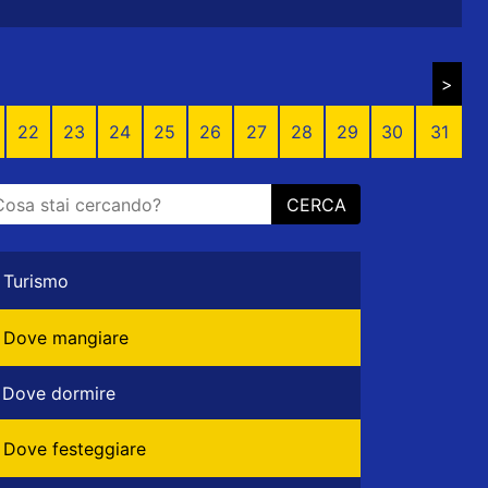
>
22
23
24
25
26
27
28
29
30
31
CERCA
Turismo
Dove mangiare
Dove dormire
Dove festeggiare