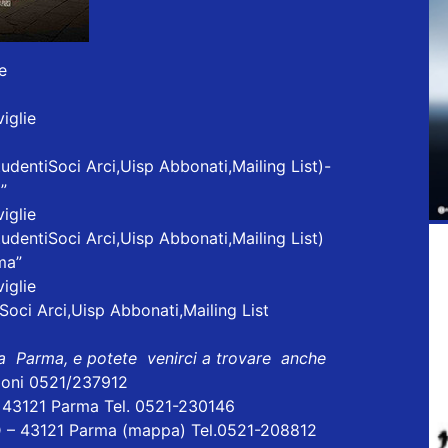
e
iglie
udentiSoci Arci,Uisp Abbonati,Mailing List)-
”
iglie
tudentiSoci Arci,Uisp Abbonati,Mailing List)
ma”
iglie
Soci Arci,Uisp Abbonati,Mailing List
 a Parma, e potete venirci a trovare anche
ioni 0521/237912
- 43121 Parma Tel. 0521-230146
D – 43121 Parma
(mappa)
Tel.0521-208812