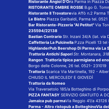
Ristorante Angiol D'Or
a Parma in Piazza D
RISTORANTE OMBRE ROSSE
B.go G. Tom
Ristorante Il Trovatore
via Affò n.2 Parma 
Le Bistro
Piazza Garibaldi, Parma tel. 052
Bar Ristorante-Pizzeria "Al Petitot"
Via Tore
235594/22138
Bastian Contrario
Str. Inzani 34/A (lat. vi
Caffetteria La Pulcinella
P.zza Picelli 13 te
HighlanderPub Beershop Di Parma
via La
Trattoria Antichi Sapori
Str. Montanara, 31
Rangon Trattoria tipica parmigiana ed en
Borgo delle Colonne, 26 tel. 0521- 231019
Trattoria
Scarica
Via Martinella, 192 - Alb
CHIUSO IL MERCOLEDI’ E GIOVEDÌ
Trattoria da Romeo
Via Traversetolo 185/a Botteghino di Porp
PIZZA FANTASY
SERVIZIO GRATUITO A DOM
Jamaica pub parma
Via Reggio 41/a 43126
Parma - Altro ristopub a Botteghino
Via dei