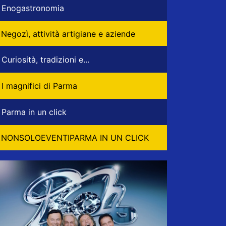
Enogastronomia
Negozì, attività artigiane e aziende
Curiosità, tradizioni e...
I magnifici di Parma
Parma in un click
NONSOLOEVENTIPARMA IN UN CLICK