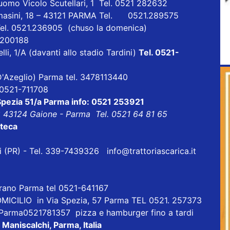
uomo Vicolo Scutellari, 1 Tel. 0521 282632
masini, 18 – 43121 PARMA Tel. 0521.289575
Tel. 0521.236905 (chuso la domenica)
1 200188
lli, 1/A (davanti allo stadio Tardini)
Tel. 0521-
a D'Azeglio) Parma tel. 3478113440
l 0521-711708
 Spezia 51/a Parma info: 0521 253921
8 43124 Gaione - Parma Tel. 0521 64 81 65
oteca
eri (PR) - Tel. 339-7439326
info@trattoriascarica.it
orano Parma tel 0521-641167
ICILIO in Via Spezia, 57 Parma TEL 0521. 257373
 Parma0521781357 pizza e hamburger fino a tardi
 Maniscalchi, Parma, Italia