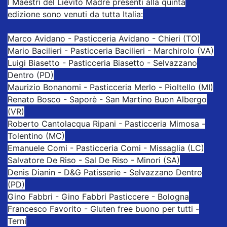
I Maestri del Lievito Madre presenti alla quinta
edizione sono venuti da tutta Italia:
Marco Avidano - Pasticceria Avidano - Chieri (TO)
Mario Bacilieri - Pasticceria Bacilieri - Marchirolo (VA)
Luigi Biasetto - Pasticceria Biasetto - Selvazzano
Dentro (PD)
Maurizio Bonanomi - Pasticceria Merlo - Pioltello (MI)
Renato Bosco - Saporè - San Martino Buon Albergo
(VR)
Roberto Cantolacqua Ripani - Pasticceria Mimosa -
Tolentino (MC)
Emanuele Comi - Pasticceria Comi - Missaglia (LC)
Salvatore De Riso - Sal De Riso - Minori (SA)
Denis Dianin - D&G Patisserie - Selvazzano Dentro
(PD)
Gino Fabbri - Gino Fabbri Pasticcere - Bologna
Francesco Favorito - Gluten free buono per tutti -
Terni