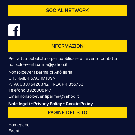
SOCIAL NETWORK
INFORMAZIONI
Per la tua pubblictà o per pubblicare un evento contatta
nonsoloeventiparma@yahoo.it
Nonsoloeventiparma di Airò Ilaria
C.F. RAILRI67A71M109N
P.IVA 03076420342 - REA PR 356783
Telefono
3926008147
Email
nonsoloeventiparma@yahoo.it
Note legali
-
Privacy Policy
-
Cookie Policy
PAGINE DEL SITO
Homepage
Eventi