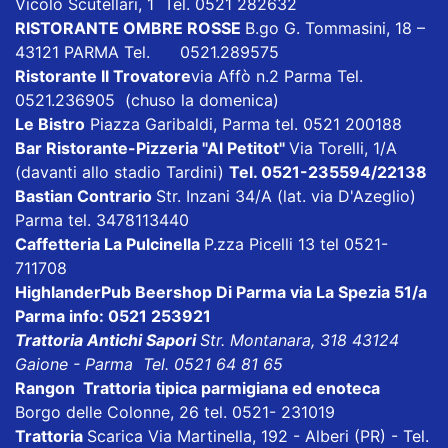
Vicolo Scutellari, 1 Tel. 0521 282632
RISTORANTE OMBRE ROSSE
B.go G. Tommasini, 18 –
43121 PARMA Tel. 0521.289575
Ristorante Il Trovatore
via Affò n.2 Parma Tel.
0521.236905 (chuso la domenica)
Le Bistro
Piazza Garibaldi, Parma tel. 0521 200188
Bar Ristorante-Pizzeria "Al Petitot"
Via Torelli, 1/A
(davanti allo stadio Tardini)
Tel. 0521-235594/22138
Bastian Contrario
Str. Inzani 34/A (lat. via D'Azeglio)
Parma tel. 3478113440
Caffetteria La Pulcinella
P.zza Picelli 13 tel 0521-
711708
HighlanderPub Beershop Di Parma
via La Spezia 51/a
Parma info: 0521 253921
Trattoria Antichi Sapori
Str. Montanara, 318 43124
Gaione - Parma Tel. 0521 64 81 65
Rangon Trattoria tipica parmigiana ed enoteca
Borgo delle Colonne, 26 tel. 0521- 231019
Trattoria
Scarica
Via Martinella, 192 - Alberi (PR) - Tel.