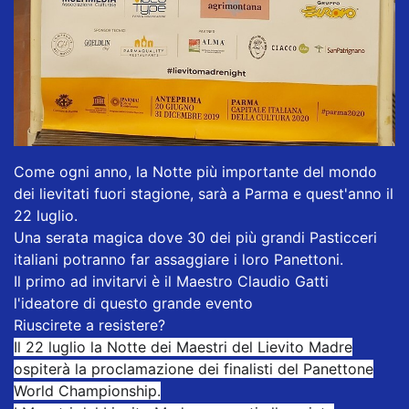
Come ogni anno, la Notte più importante del mondo
dei lievitati fuori stagione, sarà a Parma e quest'anno il
22 luglio.
Una serata magica dove 30 dei più grandi Pasticceri
italiani potranno far assaggiare i loro Panettoni.
Il primo ad invitarvi è i
l Maestro Claudio Gatti
l'ideatore di questo grande evento
Riuscirete a resistere?
Il 22 luglio la Notte dei Maestri del Lievito Madre
ospiterà la proclamazione dei finalisti del Panettone
World Championship.