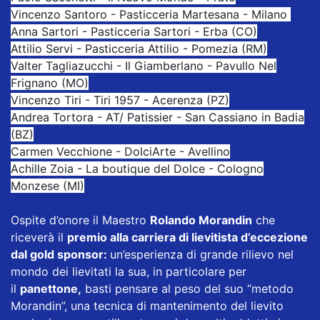
Vincenzo Santoro - Pasticceria Martesana - Milano
Anna Sartori - Pasticceria Sartori - Erba (CO)
Attilio Servi - Pasticceria Attilio - Pomezia (RM)
Valter Tagliazucchi - Il Giamberlano - Pavullo Nel
Frignano (MO)
Vincenzo Tiri - Tiri 1957 - Acerenza (PZ)
Andrea Tortora - AT/ Patissier - San Cassiano in Badia
(BZ)
Carmen Vecchione - DolciArte - Avellino
Achille Zoia - La boutique del Dolce - Cologno
Monzese (MI)
Ospite d’onore il Maestro
Rolando Morandin
che
riceverà il
premio alla carriera di lievitista d’eccezione
dal gold sponsor:
un’esperienza di grande rilievo nel
mondo dei lievitati la sua, in particolare per
il
panettone,
basti pensare al peso del suo “metodo
Morandin”, una tecnica di mantenimento del lievito