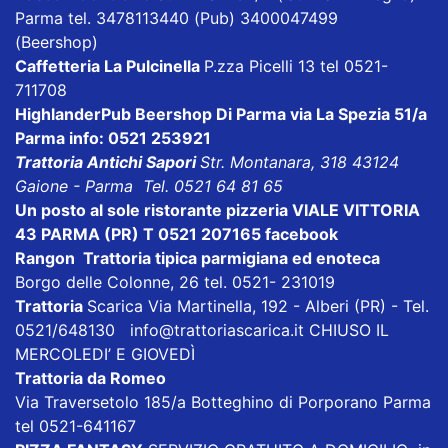
Parma tel. 3478113440 (Pub) 3400047499
(Beershop)
Caffetteria La Pulcinella
P.zza Picelli 13 tel 0521-
711708
HighlanderPub Beershop Di Parma
via La Spezia 51/a
Parma info: 0521 253921
Trattoria Antichi Sapori
Str. Montanara, 318 43124
Gaione - Parma Tel. 0521 64 81 65
Un posto al sole ristorante pizzeria VIALE VITTORIA
43 PARMA (PR) T 0521 207165
facebook
Rangon Trattoria tipica parmigiana ed enoteca
Borgo delle Colonne, 26 tel. 0521- 231019
Trattoria
Scarica
Via Martinella, 192 - Alberi (PR) - Tel.
0521/648130
info@trattoriascarica.it
CHIUSO IL
MERCOLEDI’ E GIOVEDÌ
Trattoria da Romeo
Via Traversetolo 185/a Botteghino di Porporano Parma
tel 0521-641167