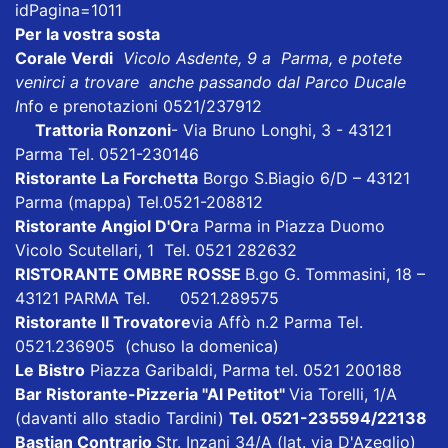
idPagina=1011
Per la vostra sosta
Corale Verdi
Vicolo Asdente, 9 a Parma, e potete
venirci a trovare anche passando dal Parco Ducale
I
nfo e prenotazioni 0521/237912
Trattoria Ronzoni
- Via Bruno Longhi, 3 - 43121
Parma Tel. 0521-230146
Ristorante La Forchetta
Borgo S.Biagio 6/D – 43121
Parma
(mappa)
Tel.0521-208812
Ristorante Angiol D'Or
a Parma in Piazza Duomo
Vicolo Scutellari, 1 Tel. 0521 282632
RISTORANTE OMBRE ROSSE
B.go G. Tommasini, 18 –
43121 PARMA Tel. 0521.289575
Ristorante Il Trovatore
via Affò n.2 Parma Tel.
0521.236905 (chuso la domenica)
Le Bistro
Piazza Garibaldi, Parma tel. 0521 200188
Bar Ristorante-Pizzeria "Al Petitot"
Via Torelli, 1/A
(davanti allo stadio Tardini)
Tel. 0521-235594/22138
Bastian Contrario
Str. Inzani 34/A (lat. via D'Azeglio)